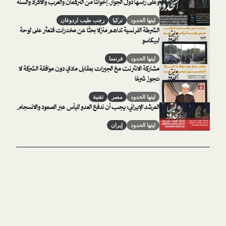
وعلى رأسها دول الجوار. إخواننا من التركمان والعرب والأكراد والسنة
والشيعة سعداء بتمركز جنودنا على أراضيهم
ليتها الحدود
تركيا
رجب طيب اردوغان
الشرطة الفرنسية تداهم منزلًا بحثًا عن مخدرات فتعثر على لوحة
لبيكاسو
ليتها الحدود
فرنسا
مشاركة الانترنت مع الجيرات بمقابل مادي دون موافقة الشركة لا
تجوز شرعًا
ليتها الحدود
مصر
تقنية
المرشد الإيراني: يجب أن ندفع العدو لليأس عبر الصمود والانسجام
ليتها الحدود
إيران