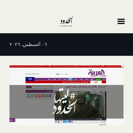
٠٦ أغسطس، ٢٠٢٦