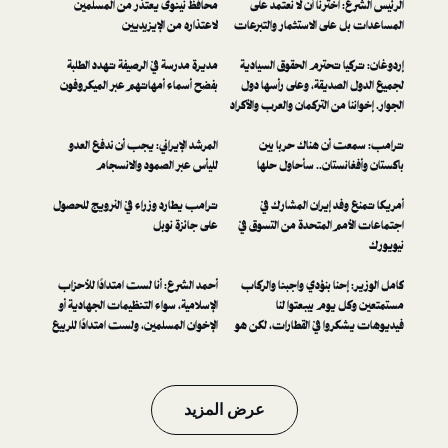
ترنا أن لا نعتمد على
محافظ نينوى يعتذر من المسلمين
لى الاستثمار والتبرعات
لاعتذاره من الإيزيديين
تحترم الحقوق السيادية
مديرة مدرسة في الرصيفة تهدد الطلبة
ديقة، وعلى رأسها دول
بفضح أسماء أمهاتهم عبر الميكروفون
ن التركمان والعرب والأكراد
سعداء بتمركز جنودنا على
ن هناك حربا بين
المرشد الإيراني: يجب أن ندفع العدو
تان.. سأحاول حلها
لليأس عبر الصمود والانسجام
 إيران المشارك في
ترامب يطارد وزراء في النرويج للحصول
 المتحدة من التسوق في
على جائزة نوبل
ا بنؤدي واجبنا والركاب
أحمد الشرع: أنا لست امتدادًا للأحزاب
م بيبعتوا لنا
الإسلامية، سواء التنظيمات الجهادية أو
ا في القطارات، لكن هو
الإخوان المسلمين، ولست امتدادًا للربيع
العربي
عرض المزيد