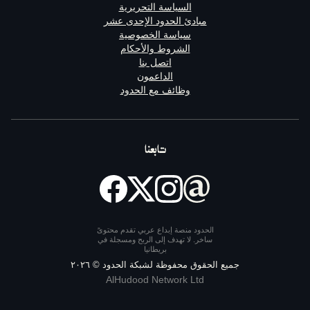
السياسة التحريرية
مبادئ الحدود الإحدى عشر
سياسة الخصوصية
الشروط والأحكام
اتصل بنا
الداعمون
وظائف مع الحدود
تابعنا
الحدود منصة إبداع عربي تقدم محتوىً
ساخر. لا تهدف إلى الربح ومسجلة في
بريطانيا
يع الحقوق محفوظة لشبكة الحدود ©
٢٠٢٦
AlHudood Network Ltd