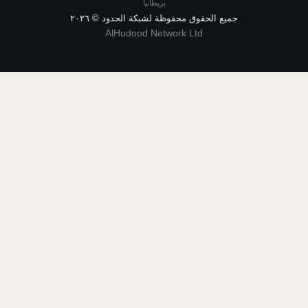
بريطانيا
يع الحقوق محفوظة لشبكة الحدود ©
٢٠٢٦
AlHudood Network Ltd