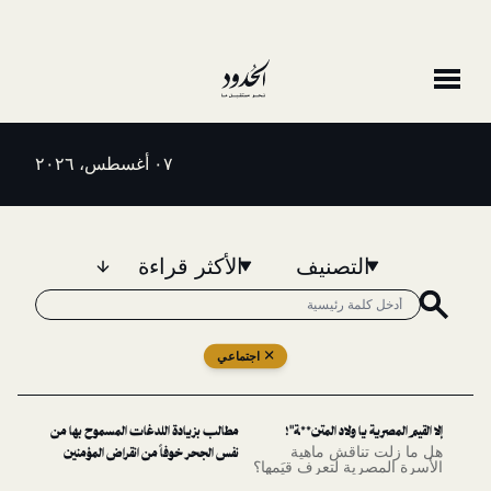
٠٧ أغسطس، ٢٠٢٦
التصنيف
الأكثر قراءة
اجتماعي
 يا ولاد المتن**ـة"!
مطالب بزيادة اللدغات المسموح بها من
تناقش ماهية
نفس الجحر خوفاً من انقراض المؤمنين
رية لتعرف قيَمها؟
، حسبي ربي