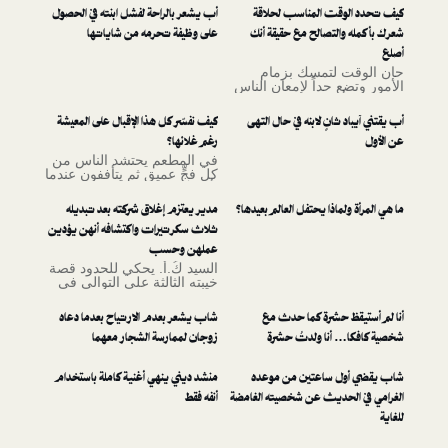
 اقرأ مقال
ت المناسب لحلاقة
أب يشعر بالراحة لفشل ابنته في الحصول
د مفروم
تصالح مع حقيقة أنك
على وظيفة تحرمه من شاياتها
لتمسك بزمام
حداً لإمعان الناس
 يعميهم الضوء
ن رأسك.
انٍ لابنه في حال التهى
كيف نفسّر كل هذا الإقبال على المعيشة
رغم غلائها؟
في المطعم يحتشد الناس من
كل فجٍّ عميق ثم يتأففون عندما
يأتي النادل بالفاتورة. في
الشارع لا تجد مترين لركن
اذا يحتفل العالم بعيدها؟
مدير يعتزم إغلاق شركته بعد تبديله
سيارتك مجاناً بسبب تكدّس
الجي كلاسات التي استأجرت
ثلاث سكرتيرات واكتشافه أنهن يؤدين
المواقف. وحتى في
عملهن وحسب
السوبرماركت ترى طابوراً عند
السيد كُ.أُ. يحكي للحدود قصة
زاوية العروض للحصول على
خيبته الثالثة على التوالي في
زجاجة حليب مُنكّه إضافية
الحصول على سكرتيرة بحقّ،
بنصف ثمنها. إذن لماذا نصرّ
أتفهم عليّ؟ 😉، واضطراره
جميعاً، وبعنادٍ لا يُفسَّر، على
حشرة كما حدث مع
شاب يشعر بعدم الارتياح بعدما دعاه
للاكتفاء بموظفات يجِدن العمل
الاستمرار بالمعيشة إن كانت
المكتبي دون أي مبادرات
نا ولدتُ حشرة
زوجان لممارسة الشجار معهما
تكاليفها بهذا الارتفاع؟.
إضافية من النوع الذي يبهج
المكتب ويجعل العمل الإداري
ساعتين من موعده
أكثر دفئاً
منشد ديني ينهي أغنية كاملة باستخدام
ديث عن شخصيته الغامضة
أنفه فقط