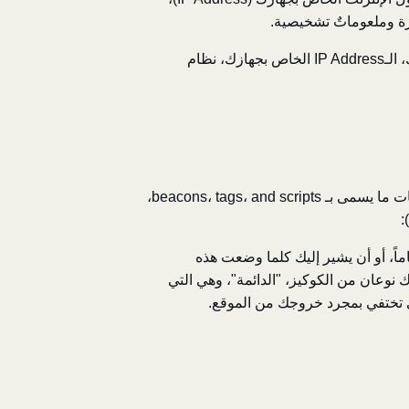
هزة وملعوماتٌ تشخيصية.
لدى وصولك للخدمة عبر الهاتف، قد نجمع بياناتٍ تلقائية تشمل (ولا تقتصر على) نوع هاتفك، الهوية المميزة لهاتفك، الـIP Address الخاص بجهازك، نظام
يستعمل الموقع "الكوكيز" وتقنيات تتبع أخرى مشابهة لتتبع نشاطات المستخدمين على الموقع، تشمل هذه التقنيات ما يسمى بـ beacons، tags، and scripts،
:
ً، أو أن يشير إليك كلما وضعت هذه
نوعان من الكوكيز، "الدائمة"، وهي التي
تي تختفي بمجرد خروجك من الموقع.