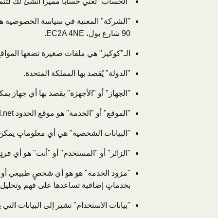
"الحساب" تعني حساباً مميزاً أنشئ لك لتتم
90 شارع بول، EC2A 4NE.
الـ"كوكيز" هي ملفات صغيرة تضعها المواق
"الدولة" يُقصد بها المملكة المتحدة.
"الجهاز" أو "الأجهزة" يقصد بها أي جهاز ي
"الموقع" أو "الخدمة" هو موقع الحدود alhudood.net بكافة صفحاته وما يندرج تحته من مواقع أخرى.
"البيانات الشخصية" هي أي معلوماتٍ يمكن ا
"الزائر" أو "المستخدم" أو "أنت" هو أي فرد
"مزود الخدمة" هو هو أي شخصٍ طبيعي أو قانو
بخدماتٍ إضافية تساعدها على فهم وتحليل 
"بيانات الاستخدام" تشير إلى البيانات التي 