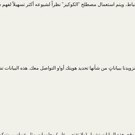
تباط، ويتم استعمال مصطلح "الكوكيز" نظراً لشيوعه أكثر تسهيلاً لفه
يدنا ببياناتٍ من شأنها تحديد هويتك أو\و التواصل معك. هذه البيانات ت