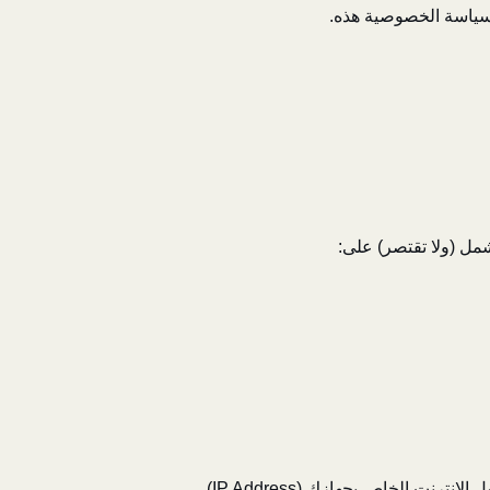
م سياسة الخصوصية هذه.
شمل (ولا تقتصر) على:
تُجمع هذه البيانات تلقائياً لدى استخدام الموقع، هذه البيانات تشمل (ولا تقتصر على) معلوماتٍ مثل عنوان بروتوكول الإنترنت الخاص بجهازك (IP Address)،