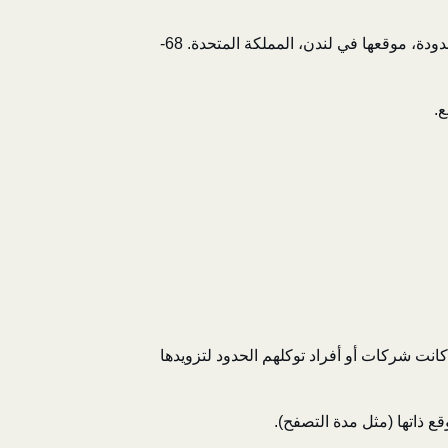
"الشركة" المعنية في سياسة الخصوصية هذه (وقد تُسمى "المؤسسة"، "الحدود"، أو "نحن") هي شركة الحدود المحدودة، موقعها في لندن، المملكة المتحدة. 68-
.
 كانت شركات أو أفراد توكلهم الحدود لتزويدها
وقع ذاتها (مثل مدة التصفح).