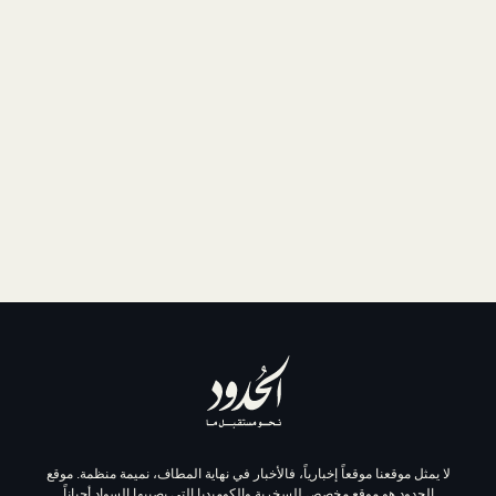
موقعاً إخبارياً، فالأخبار في نهاية المطاف، نميمة منظمة. موقع
وقع مخصص للسخرية والكوميديا التي يصيبها السواد أحياناً