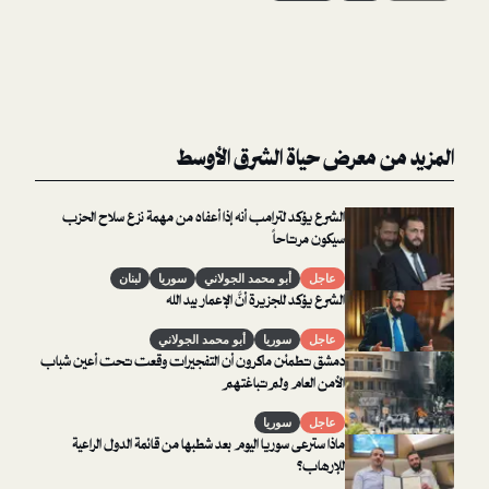
معرض حياة الشرق الأوسط
الشرع يؤكد لترامب أنه إذا أعفاه من مهمة نزع سلاح الحزب
سيكون مرتاحاً
عاجل
أبو محمد الجولاني
سوريا
لبنان
الشرع يؤكد للجزيرة أنَّ الإعمار بيد الله
عاجل
سوريا
أبو محمد الجولاني
دمشق تطمئن ماكرون أن التفجيرات وقعت تحت أعين شباب
الأمن العام ولم تباغتهم
عاجل
سوريا
ماذا سترعى سوريا اليوم بعد شطبها من قائمة الدول الراعية
للإرهاب؟