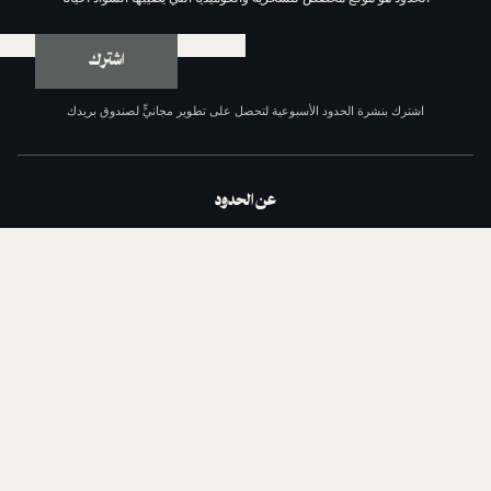
اشترك
ة الحدود الأسبوعية لتحصل على تطوير مجانيٍّ لصندوق بريدك
عن الحدود
من نحن
السياسة التحريرية
مبادئ الحدود الإحدى عشر
سياسة الخصوصية
الشروط والأحكام
اتصل بنا
الداعمون
وظائف مع الحدود