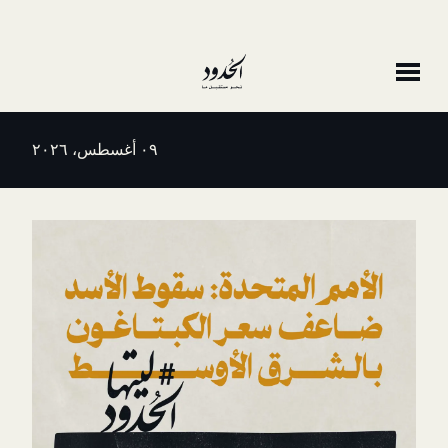
٠٩ أغسطس، ٢٠٢٦