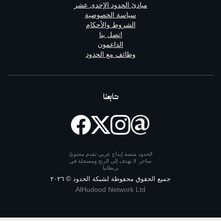
مبادئ الحدود الإحدى عشر
سياسة الخصوصية
الشروط والأحكام
اتصل بنا
الداعمون
وظائف مع الحدود
تابعنا
الحدود منصة إبداع عربي تقدم محتوىً
ساخر. لا تهدف إلى الربح ومسجلة في
بريطانيا
يع الحقوق محفوظة لشبكة الحدود ©
٢٠٢٦
AlHudood Network Ltd