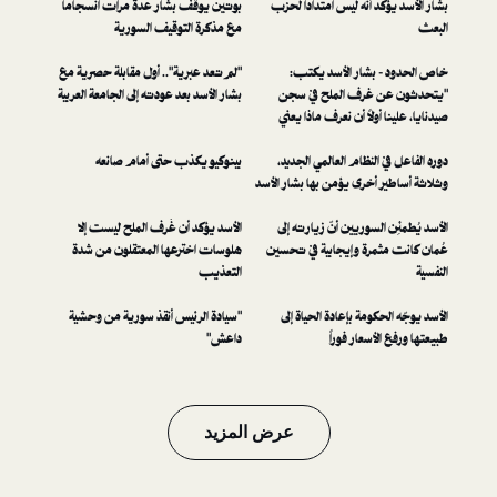
أنه ليس امتداداً لحزب
بوتين يوقف بشار عدة مرات انسجاماً
مع مذكرة التوقيف السورية
شار الأسد يكتب:
"لم تعد عبرية".. أول مقابلة حصرية مع
رف الملح في سجن
بشار الأسد بعد عودته إلى الجامعة العربية
لاً أن نعرف ماذا يعني
ن أتت التسمية؟"
لنظام العالمي الجديد،
بينوكيو يكذب حتى أمام صانعه
خرى يؤمن بها بشار الأسد
سوريين أنّ زيارته إلى
الأسد يؤكد أن غُرف الملح ليست إلا
رة وإيجابية في تحسين
هلوسات اخترعها المعتقلون من شدة
التعذيب
مة بإعادة الحياة إلى
"سيادة الرئيس أنقذ سورية من وحشية
عار فوراً
داعش"
عرض المزيد