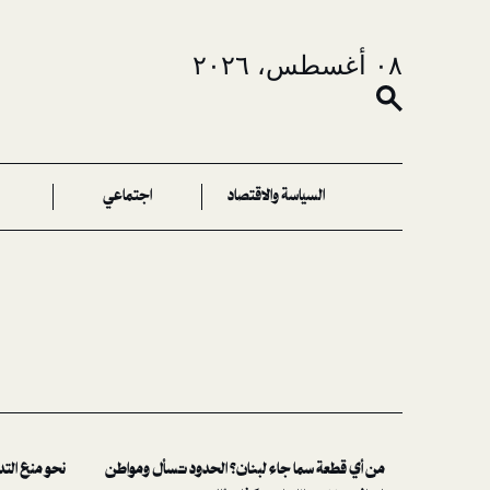
٠٨ أغسطس، ٢٠٢٦
السياسة والاقتصاد
اجتماعي
من أي قطعة سما جاء لبنان؟ الحدود تسأل ومواطن
نحو منع الت