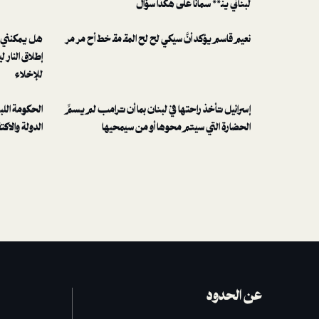
لبناني ينـ** سمانا على هكذا سؤال
نعيم قاسم يؤكد أنَّ سيكي لح لح المقـ مقـ خط أح مر مر
هل يمكنني 
للإخلاء
إسرائيل تأخذ راحتها في لبنان بما أن ترامب لم يسمِّ
الحكومة الل
الحضارة التي سيتم محوها أو من سيمحيها
الدولة والاكت
عن الحدود