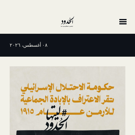
٠٨ أغسطس، ٢٠٢٦