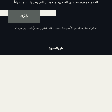
وقع مخصص للسخرية والكوميديا التي يصيبها السواد أحياناً
اشترك
ة الحدود الأسبوعية لتحصل على تطوير مجانيٍّ لصندوق بريدك
عن الحدود
من نحن
السياسة التحريرية
مبادئ الحدود الإحدى عشر
سياسة الخصوصية
الشروط والأحكام
اتصل بنا
الداعمون
وظائف مع الحدود