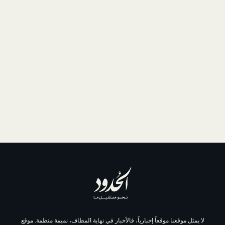
موقعاً إخبارياً، فالأخبار في نهاية المطاف، نميمة منظمة. موقع