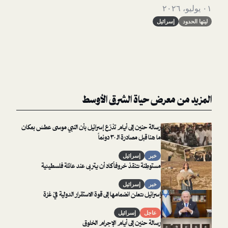
سرائيل
معرض حياة الشرق الأوسط
رسالة حنين إلى أيام تذرّع إسرائيل بأن النبي موسى عطسَ بمكان
ما هنا قبل مصادرة الـ ٣٠ دونماً
خبر
إسرائيل
مستوطِنة تنقذ خروفاً كاد أن يتربى عند عائلة فلسطينية
خبر
إسرائيل
إسرائيل تعلن انضمامها إلى قوة الاستقرار الدولية في غزة
عاجل
إسرائيل
رسالة حنين إلى أيام الإجرام الخلوق