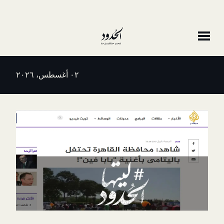
٠٢ أغسطس، ٢٠٢٦