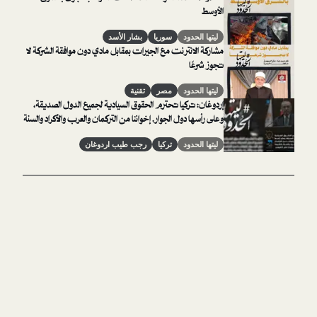
الأوسط
ليتها الحدود
سوريا
بشار الأسد
مشاركة الانترنت مع الجيرات بمقابل مادي دون موافقة الشركة لا
تجوز شرعًا
ليتها الحدود
مصر
تقنية
إردوغان: تركيا تحترم الحقوق السيادية لجميع الدول الصديقة،
وعلى رأسها دول الجوار. إخواننا من التركمان والعرب والأكراد والسنة
والشيعة سعداء بتمركز جنودنا على أراضيهم
ليتها الحدود
تركيا
رجب طيب اردوغان