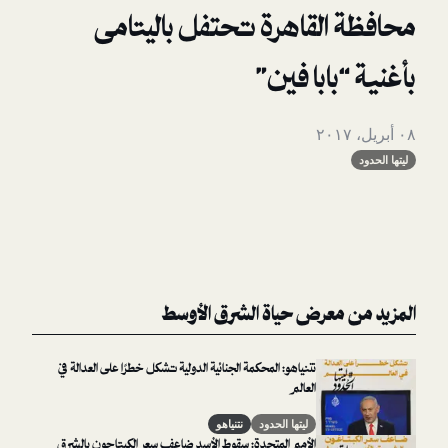
لقاهرة تحتفل باليتامى
ابا فين”
معرض حياة الشرق الأوسط
نتنياهو: المحكمة الجنائية الدولية تشكل خطرًا على العدالة في
العالم
ليتها الحدود
نتنياهو
الأمم المتحدة: سقوط الأسد ضاعف سعر الكبتاجون بالشرق