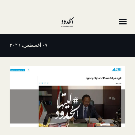
٠٧ أغسطس، ٢٠٢٦