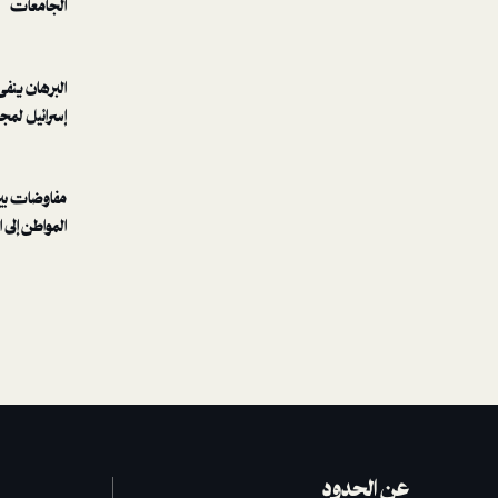
Last Sudanese to Die of Natural
الجامعات
Causes
Hemedti and Burhan agree to open
البرهان ينفى
humanitarian corridor to heaven
إسرائيل لمجر
for Sudanese civilians
Hemedti Brings Back Darfur
مفاوضات بين
Genocide for a New Generation
المواطن إلى 
عن الحدود