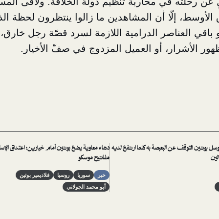
ن رحلته في محاربة تنظيم دولة الخلافة. ولاقى المسلس
لأوسط، إلّا أن المشاهدين ما زالوا ينتظرون لحظة ال
و باقي العناصر الدرامية اللازمة لسرد قصّة رجل خارق، 
ظهور الأشرار، أو العميل المزدوج في صفّ الأخيار.
توسل بوتين التوقف عن البعبصة به كلما ارتفع لديه
دهاء معاوية يضع بوتين أمام خيارين: اعتناق الإس
لين
مفاتيح موسكو
خبر
سوريا
روسيا
فلاديمير بوتين
أبو محمد الجولاني