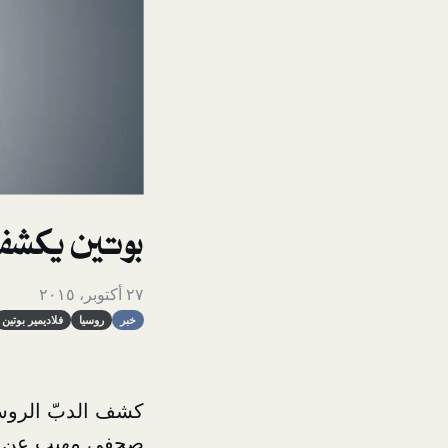
بوتين يكشف 
٢٧ أكتوبر، ٢٠١٥
خبر
روسيا
فلاديمير بوتين
كشف الدبّ الروسي
صحفي مهيب عن هويّ