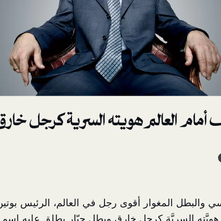
أمام العالم هويته السرية كرجل خارق
 والبطل المغوار أقوى رجل في العالم، الرئيس بوتين
َته السريَّة كرجل خارق وبطل جبّار يطلق عليه اسم ال