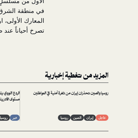
الأول من مسلسلٍ ع
في منطقة الشرق ا
المعارك الأولى، ا
تصرخ أحياناً عند 
المزيد من تغطية إخبارية
روسيا والصين تحذران إيران من ثغرة أمنية في المواطنين
الردع النووي ي
مستوى الأدرينا
عاجل
إيران
الصين
روسيا
خبر
روسيا