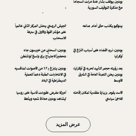
ر عدة مرات انسجاماً
Differentiating between
يف السورية
communism and Putin:
AlHudood’s guide for
leftist comrades
تى أمام صانعه
الجيش الروسي يحتل المركز الثاني عالمياً
على مؤشر القوة والأول في سرعة
الانسحاب
اء على أسباب النزاع في
بوتين: انسحابي من خيرسون جاء
تحضيراً لاجتياح بري واسع لواشنطن
أييد لحربه في أوكرانيا:
بوتين يتبرّع بـ ٢٪‏ من الأصوات لمنافسيه
ئة العامة في الشرق
في الانتخابات المقبلة دعماً للعملية
الديمقراطية في البلاد
رة تفقدية لمكان إقامته
أميركا تفرض عقوبات قاسية على روسيا
ليشاهد بوتين معاناة شعبه ويتّعظ
عرض المزيد