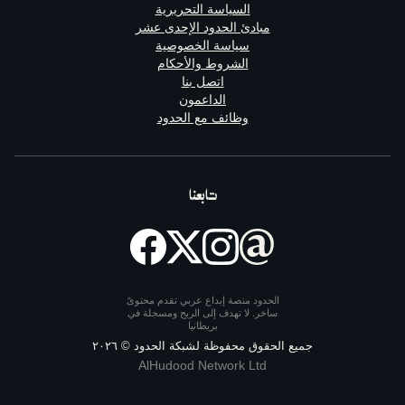
السياسة التحريرية
مبادئ الحدود الإحدى عشر
سياسة الخصوصية
الشروط والأحكام
اتصل بنا
الداعمون
وظائف مع الحدود
تابعنا
الحدود منصة إبداع عربي تقدم محتوىً
ساخر. لا تهدف إلى الربح ومسجلة في
بريطانيا
يع الحقوق محفوظة لشبكة الحدود ©
٢٠٢٦
AlHudood Network Ltd