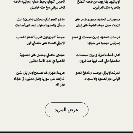
ون من فرصة التمتع
الحرس الثوري يحبط عملية إسرائيلية خاصة
اقيين
لأخذ سيلفي مع جثة خامنئي
د: تعميم هام على
ما هو النصر الذي تحتفل به إيران؟ أنت
د الضربة على إيران
تسأل والحدود تدعوك للعد على أصابعك
إيـران نجحت في مـحـوِ
جمعية "المزاودون العرب" تدعو الشعب
د من حولها
الإيراني للحداد على خامنئي فوراً
كا وإيران للمحطات
مجتبى خامنئي يحصل على العضوية
ف فيها منذ قرون
الذهبية في نادي الأئمة الغائبين
 يجب أن ندفع العدو
هزيمة طهران قد تسمح لإسرائيل بشن
د والانسجام
غارات على سوريا وقتل مدنيين في غزة لا
قدّرَ الله
عرض المزيد