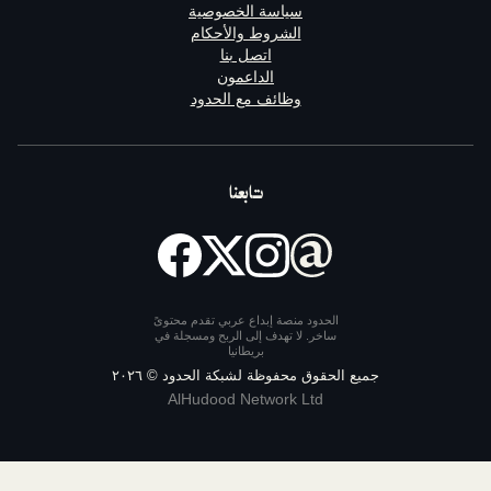
سياسة الخصوصية
الشروط والأحكام
اتصل بنا
الداعمون
وظائف مع الحدود
تابعنا
الحدود منصة إبداع عربي تقدم محتوىً
ساخر. لا تهدف إلى الربح ومسجلة في
بريطانيا
يع الحقوق محفوظة لشبكة الحدود ©
٢٠٢٦
AlHudood Network Ltd