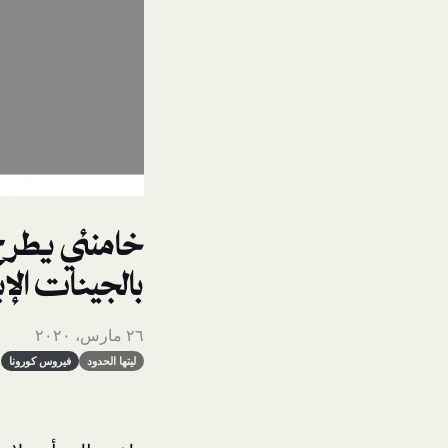
خامنئي يطرح
بالجينات الإي
٢٦ مارس، ٢٠٢٠
ليتها الحدود
فيروس كورونا