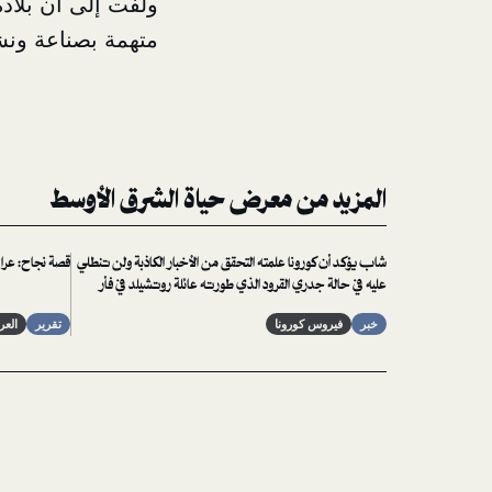
ولفت إلى أن بلاده
متهمة بصناعة
ونش
المزيد من معرض حياة الشرق الأوسط
شاب يؤكد أن كورونا علمته التحقق من الأخبار الكاذبة ولن تنطلي
قصة نجاح: عراق
عليه في حالة جدري القرود الذي طورته عائلة روتشيلد في فأر
مستنسخ
خبر
فيروس كورونا
تقرير
العر