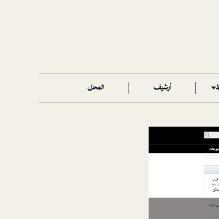
ط
أرشيف
المحل