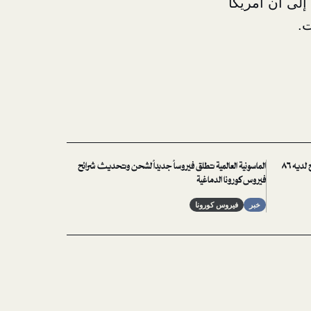
إلى أن أمريكا
ت.
فيروس ميكروسكوبي يثبت أنه أذكى من رافض للقاح لديه ٨٦
الماسونية العالمية تطلق فيروساً جديداً لشحن وتحديث شرائح
فيروس كورونا الدماغية
خبر
فيروس كورونا