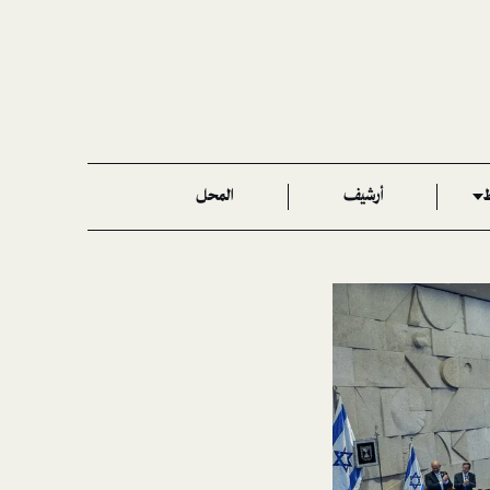
ط
أرشيف
المحل