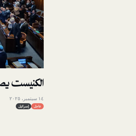
الكنيست يصو
١٤ سبتمبر، ٢٠٢٥
عاجل
إسرائيل