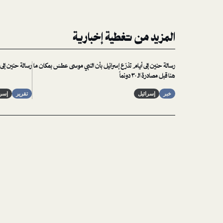
المزيد من تغطية إخبارية
رسالة حنين إلى أيام تذرّع إسرائيل بأن النبي موسى عطسَ بمكان ما
رسالة حنين إلى 
هنا قبل مصادرة الـ ٣٠ دونماً
خبر
إسرائيل
تقرير
إسرا