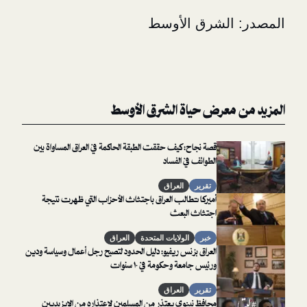
الشرق الأوسط
معرض حياة الشرق الأوسط
قصة نجاح: كيف حققت الطبقة الحاكمة في العراق المساواة بين
الطوائف في الفساد
تقرير
العراق
أميركا تطالب العراق باجتثاث الأحزاب التي ظهرت نتيجة
اجتثاث البعث
خبر
الولايات المتحدة
العراق
العراق بزنس ريفيو: دليل الحدود لتصبح رجل أعمال وسياسة ودين
ورئيس جامعة وحكومة في ١٠ سنوات
تقرير
العراق
محافظ نينوى يعتذر من المسلمين لاعتذاره من الإيزيديين