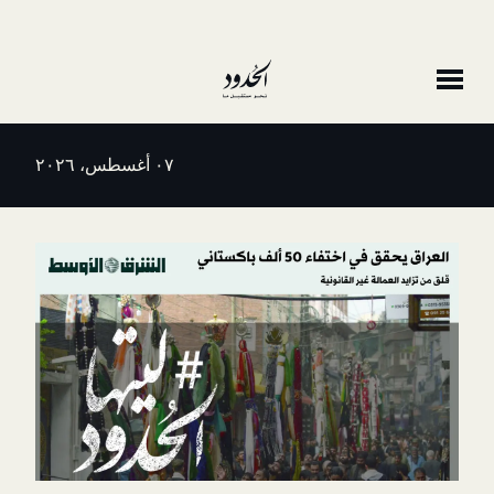
٠٧ أغسطس، ٢٠٢٦