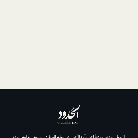
موقعاً إخبارياً، فالأخبار في نهاية المطاف، نميمة منظمة. موقع