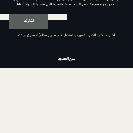
وقع مخصص للسخرية والكوميديا التي يصيبها السواد أحياناً
اشترك
ة الحدود الأسبوعية لتحصل على تطوير مجانيٍّ لصندوق بريدك
عن الحدود
من نحن
السياسة التحريرية
مبادئ الحدود الإحدى عشر
سياسة الخصوصية
الشروط والأحكام
اتصل بنا
الداعمون
وظائف مع الحدود