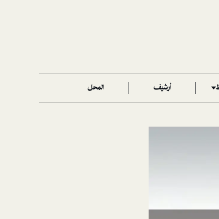
ط
أرشيف
المحل