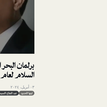
برلمان البحر
السلام لعام 2024
٠٣ أبريل، ٢٠٢٤
ليتها الحدود
عبد الفتاح السي