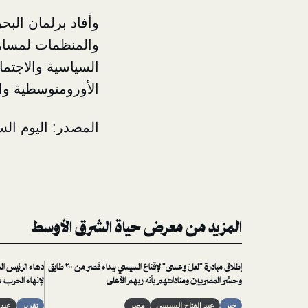
وأفاد برلمان البحر
والمنظمات لمساهم
السياسية والاجتماع
الأورومتوسطية والخ
المصدر: اليوم الس
المزيد من معرض حياة الشرق الأوسط
إطلاق مبادرة "لعلّ وعسى" لإقناع السيسي ببناء قصر من ٢٠٠ طابق
وحشر المصريين ومناداتهم بأنه ربهم الأعلى
لإنهاء الحرب 
خبر
عبد الفتاح السيسي
مصر
تقرير
عبد 