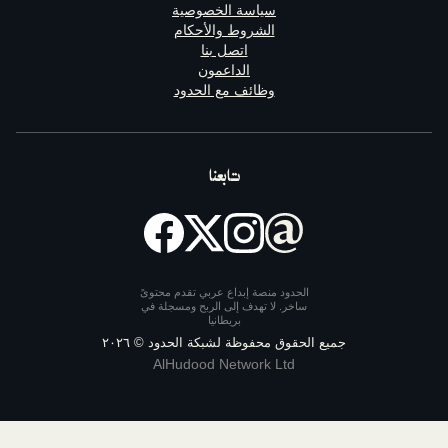
سياسة الخصوصية
الشروط والأحكام
اتصل بنا
الداعمون
وظائف مع الحدود
تابعنا
الحدود منصة إبداع عربي تقدم محتوىً
ساخر. لا تهدف إلى الربح ومسجلة في
بريطانيا
يع الحقوق محفوظة لشبكة الحدود ©
٢٠٢٦
AlHudood Network Ltd