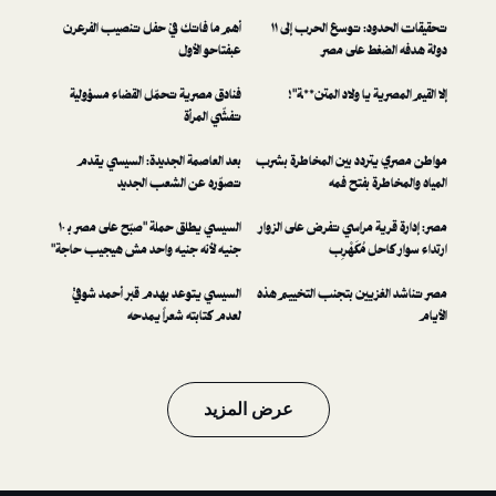
تحقيقات الحدود: توسع الحرب إلى ١١
أهم ما فاتك في حفل تنصيب الفرعرن
ط على مصر
عبفتاحو الأول
 يا ولاد المتن**ـة"!
فنادق مصرية تحمّل القضاء مسؤولية
تفشّي المرأة
ردد بين المخاطرة بشرب
بعد العاصمة الجديدة: السيسي يقدم
 بفتح فمه
تصوّره عن الشعب الجديد
 مراسي تفرض على الزوار
السيسي يطلق حملة "صبّح على مصر بـ ١٠
مُكَهْرِب
جنيه لأنه جنيه واحد مش هيجيب حاجة"
يين بتجنب التخييم هذه
السيسي يتوعد بهدم قبر أحمد شوقي
لعدم كتابته شعراً يمدحه
عرض المزيد