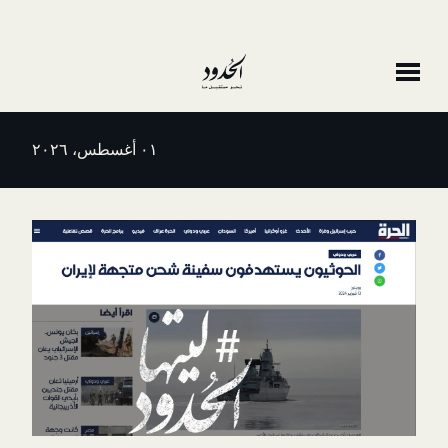
٠١ أغسطس، ٢٠٢٦