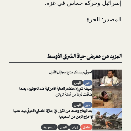
وحركة حماس في غزة.
لحرة
معرض حياة الشرق الأوسط
الحوثي يستنكر مزاح إسرائيل الثقيل
خبر
اليمن
وسيطة شي إن تنضم للعملية الأميركية ضد الحوثيين بعدما
ضاقت ذرعاً من أسئلة الزبائن
خبر
اليمن
بعد انزعاج وفدها من القرآن في جنازة خامنئي: الحوثي يبدأ عملية
لإخراج الجن من السعودية
عاجل
إيران
اليمن
السعودية