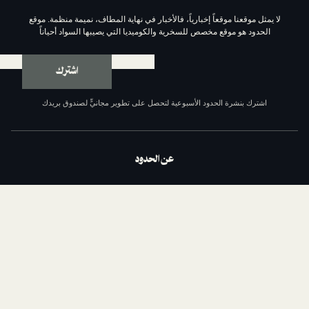
موقعاً إخبارياً، فالأخبار في نهاية المطاف، نميمة منظمة. موقع
وقع مخصص للسخرية والكوميديا التي يصيبها السواد أحياناً
اشترك
ة الحدود الأسبوعية لتحصل على تطوير مجانيٍّ لصندوق بريدك
عن الحدود
من نحن
السياسة التحريرية
مبادئ الحدود الإحدى عشر
سياسة الخصوصية
الشروط والأحكام
اتصل بنا
الداعمون
وظائف مع الحدود