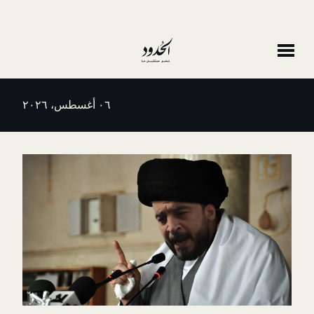
٠٦ أغسطس، ٢٠٢٦