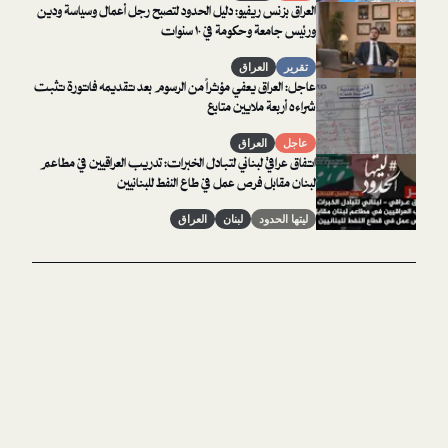
العراق بزنس ريفيو: دليل الحدود لتصبح رجل أعمال وسياسة ودين
ورئيس جامعة وحكومة في ١٠ سنوات
تقرير
العراق
عاجل: العراق يعفي مؤثراً من الرسوم بعد تقديمه فاتورة تثبت
شراءه أربعة ملايين متابع
عاجل
العراق
اتفاق عراقي لبناني لتبادل الخبرات: تدريب العراقيين في مطاعم
لبنان مقابل فرص عمل في طاع النفط للبنانيين
ليتها الحدود
لبنان
العراق