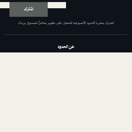
اشترك
ة الحدود الأسبوعية لتحصل على تطوير مجانيٍّ لصندوق بريدك
عن الحدود
من نحن
السياسة التحريرية
مبادئ الحدود الإحدى عشر
سياسة الخصوصية
الشروط والأحكام
اتصل بنا
الداعمون
وظائف مع الحدود
تابعنا