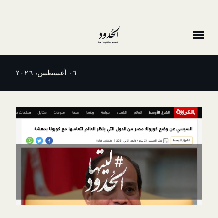
٠٦ أغسطس، ٢٠٢٦