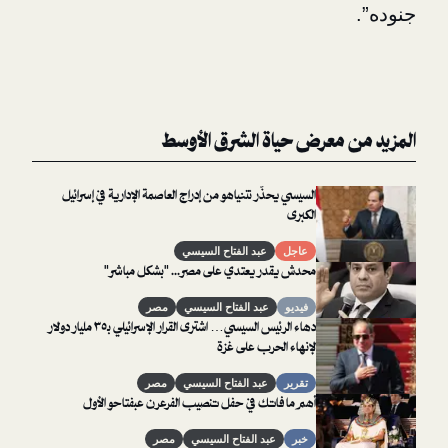
معرض حياة الشرق الأوسط
السيسي يحذّر نتنياهو من إدراج العاصمة الإدارية في إسرائيل
الكبرى
عاجل
عبد الفتاح السيسي
محدش يقدر يعتدي على مصر... "بشكل مباشر"
فيديو
عبد الفتاح السيسي
مصر
دهاء الرئيس السيسي… اشترى القرار الإسرائيلي بـ٣٥ مليار دولار
لإنهاء الحرب على غزة
تقرير
عبد الفتاح السيسي
مصر
أهم ما فاتك في حفل تنصيب الفرعرن عبفتاحو الأول
خبر
عبد الفتاح السيسي
مصر