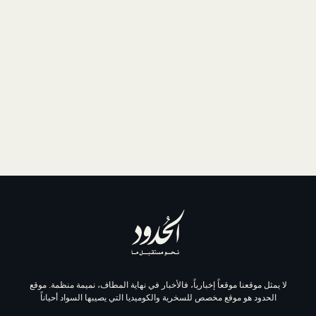
موقعاً إخبارياً، فالأخبار في نهاية المطاف، نميمة منظمة. موقع
وقع مخصص للسخرية والكوميديا التي يصيبها السواد أحياناً