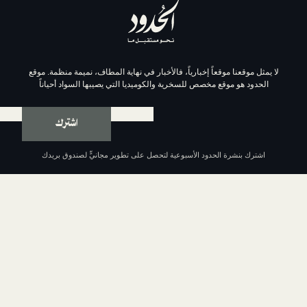
موقعاً إخبارياً، فالأخبار في نهاية المطاف، نميمة منظمة. موقع
وقع مخصص للسخرية والكوميديا التي يصيبها السواد أحياناً
اشترك
ة الحدود الأسبوعية لتحصل على تطوير مجانيٍّ لصندوق بريدك
عن الحدود
من نحن
السياسة التحريرية
مبادئ الحدود الإحدى عشر
سياسة الخصوصية
الشروط والأحكام