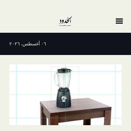
٠٦ أغسطس، ٢٠٢٦