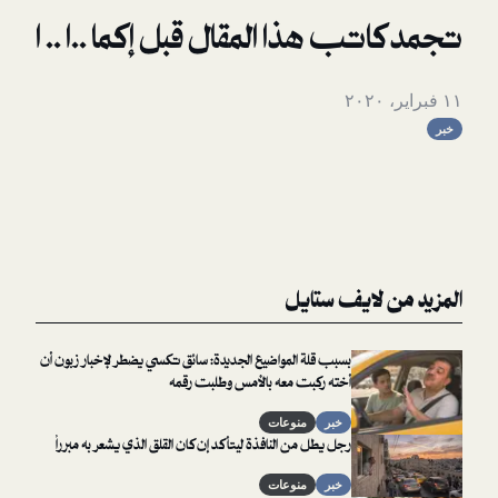
ب هذا المقال قبل إكما ..ا .. ا
لايف ستايل
بسبب قلة المواضيع الجديدة: سائق تكسي يضطر لإخبار زبون أن
أخته ركبت معه بالأمس وطلبت رقمه
خبر
منوعات
رجل يطل من النافذة ليتأكد إن كان القلق الذي يشعر به مبرراً
خبر
منوعات