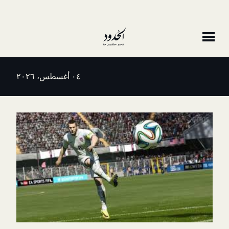
٠٤ أغسطس، ٢٠٢٦