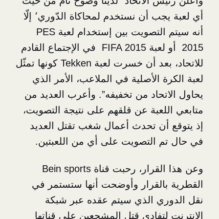
س الاتحاد “لدينا وضوح تّام من حيث
أي لعبة يجب أن نستخدم لمحاكاة الدّوري٬ إلّا
أنه سيتم التصويت بين إستخدام لعبة PES
2015 أو لعبة FIFA 2015 في الإجتماع القادم
للاتحاد، بعد أن خسرت لعبة Tekken كونها تمثّل
 الأصلية في الملاعب، الأمر الذي
تحاد من تخفيفه”. وأعرب العديد من
لعبة عن قلقهم على نتيجة التصويت،
أن تحدث أعمال شغب تقتل العديد
 التصويت على أي من اللعبتين.
وعن هذا القرار، رحبت قناة Bein sports
القرار وأوضحت أنها ستستمر في
ي الذي سيتم عقده عبر شبكة
لتفادي قتل المشجعين على قناتها