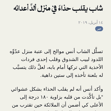
 حذاءً في منزل ألدِّ أعدائه
اب أنس موالح إلى عتبة منزل عدُوِّه
يب الشدوق وقلب إحدى فردات
ي تركها أمام بابه، لعلَّ ذلك يتسبَّب
أخذه إلى ستين داهية.
أنه لم يقلب الحذاء بشكل عشوائي
“بل تأكَّدت من قلبه بزاوية ١٨٠ درجة إلى
 أضمن أن الملائكة حين تقترب من