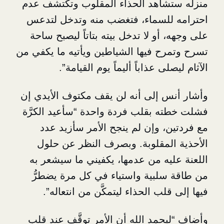
شاهد الحذاء المقلوب وتكتشف عدم
للسماء، فتغضب منه وتدخل لتدعس
أو لا تدخل بيته بتاتاً ليصبح ساحة
ح فيها الشياطين ويأتيه ما يكفي من
ى عذاباً أليماً يوم القيامة”.
 إلى أنه لن يقف مكتوف الأيدي إن
 بقلب فردة واحدة “سأعيد الكرَّة
، وإن لم ينجح الأمر سأزيد عدد
لمقلوبة. وبصرف النظر عن حلول
يه من عدمها، يكفيني ما سيشعر به
لبية واستياء في كل مرة يضطرُّ
لب الحذاء ليتمكَّن من انتعاله”.
حمد الله أن الأمر توقَّف عند قلب