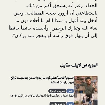
غم أنه يستحق أكثر من ذلك.
 أن أزوره بحجة المصالحة، وحين
أقول يا سلاااااام ما أحلاه دون ما
تبارك الرحمن، وأحسدَه حائطاً حائطاً
هار فوق رأسه أو ينفجر منه بركان”.
لايف ستايل
الماسونية العالمية تطلق فيروساً جديداً لشحن وتحديث شرائح
فيروس كورونا الدماغية
خبر
فيروس كورونا
عطلة المدارس تثبت لجدّة أن ولد الولد لا أعز من الولد ولا خرا
خبر
شؤون عائلية