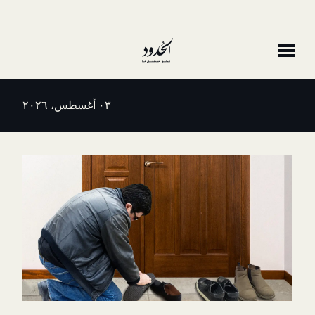
٠٣ أغسطس، ٢٠٢٦