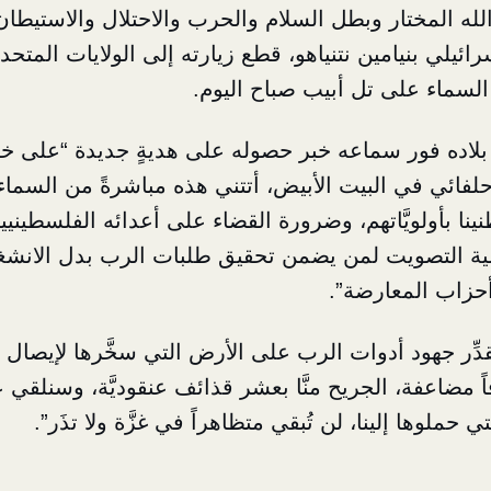
الله المختار وبطل السلام والحرب والاحتلال والاستيطان
ائيلي بنيامين نتنياهو، قطع زيارته إلى الولايات المتحدة 
سماء على تل أبيب صباح اليوم.
بلاده فور سماعه خبر حصوله على هديةٍ جديدة “على خلاف
ن حلفائي في البيت الأبيض، أتتني هذه مباشرةً من السما
اطنينا بأولويَّاتهم، وضرورة القضاء على أعدائه الفلسطي
مية التصويت لمن يضمن تحقيق طلبات الرب بدل الانشغ
 أحزاب المعارضة”.
 يقدِّر جهود أدوات الرب على الأرض التي سخَّرها لإيصال ا
ً مضاعفة، الجريح منَّا بعشر قذائف عنقوديَّة، وسنلقي ع
حملوها إلينا، لن تُبقي متظاهراً في غزَّة ولا تذَر”.