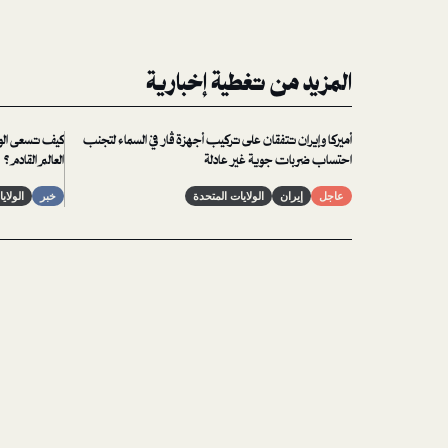
المزيد من تغطية إخبارية
أميركا وإيران تتفقان على تركيب أجهزة ڤار في السماء لتجنب
كيف تسعى الول
احتساب ضربات جوية غير عادلة
العالم القادم؟
عاجل
إيران
الولايات المتحدة
خبر
الولاي