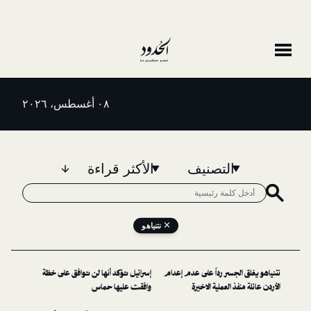
٠٨ أغسطس، ٢٠٢٦
التصنيف
الأكثر قراءة
نتنياهو
جسر رداً على عدم إعدام
إسرائيل تؤكد أنها لن توافق على خطّة
العملية الاخيرة
وافقت عليها حماس