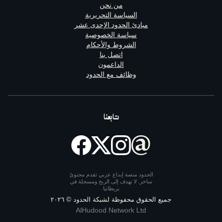
من نحن
السياسة التحريرية
مبادئ الحدود الإحدى عشر
سياسة الخصوصية
الشروط والأحكام
اتصل بنا
الداعمون
وظائف مع الحدود
تابعنا
الحدود منصة إبداع عربي تقدم محتوىً
ساخر. لا تهدف إلى الربح ومسجلة في
بريطانيا
يع الحقوق محفوظة لشبكة الحدود ©
٢٠٢٦
AlHudood Network Ltd