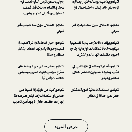
يدن للاختيار بين الرد
إسرائيل تلعن الزمن الذي باتت فيه
يران أو اجتياحها لرفح
تحتاج للتفكير مرتين قبل قصف
السفارات واغتيال العلماء وضرب
المنشآت وجر المنطقة إلى حرب شاملة
ال بدون سند تمليك غير
نتنياهو: الاحتلال بدون سند تمليك غير
شرعي
الاعتراف بدولة فلسطينية
نتنياهو: أخبار المجاعة في غزة كذب في
منظمات الإرهابية وتدمير
كذب وجنودنا يتناولون الطعام بشكل
هاغاناه والشتيرن
منتظم وممتاز
لمجاعة في غزة كذب في
نتنياهو يحذّر حماس من الموافقة على
ناولون الطعام بشكل
مقترح ترامب لإنهاء الحرب وحماس
تطالبه بالرفض أولاً
 الجنائية الدولية تشكل
نتنياهو: كونه من طيزي إذا قضينا على
 في العالم
حماس أو استعدنا أسرى، إليكم أهم ثلاثة
إنجازات حققناها خلال ٤٠ يوماً من الحرب
عرض المزيد