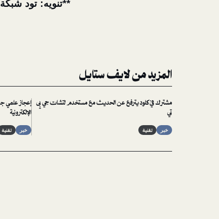
**تنويه: تود شبكة
المزيد من لايف ستايل
مشترك في كلود يترفع عن الحديث مع مستخدم لتشات جي بي
إعجاز علمي جد
تي
الإلكترونية
خبر
تقنية
خبر
تقنية