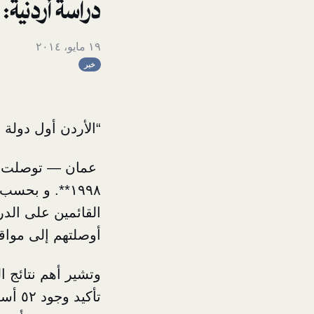
دراسة أردنية: ١٧ عاماً مرت منذ ١٩٩٨
١٩ مايو، ٢٠١٤
خبر
“الأردن أول دولة 
١٩٩٨**. و بح
القائمين على الد
أوصلتهم إلى مواقع
تأكيد