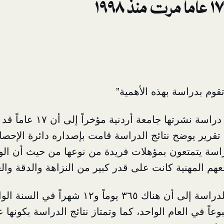
تقوم بدراسة بهذه الأهمية”
عمان — توصلت دراسة نشرتها جامع
سب تقرير يوضح نتائج الدراسة قامت بإصداره دائرة الإحص
راسة يتمتعون بمؤهلات فريدة من نوعها من حيث أن ال
هم المهنية كانت على قدر كبير من النزاهة والدقة والع
وتشير أهم نتائج الدراسة إلى أن هناك ٣٦٥ يوماً و
 وجود ٥٢ أسبوعاً في العام الواحد، كما وتمتاز نتائج الدراسة بكونها