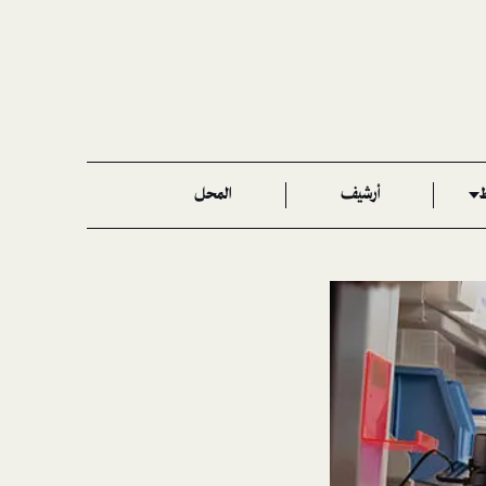
ط
أرشيف
المحل