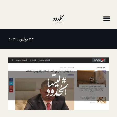
٢٣ يوليو، ٢٠٢٦