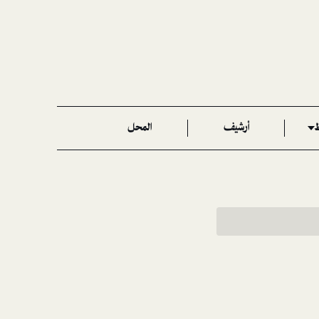
ط
أرشيف
المحل