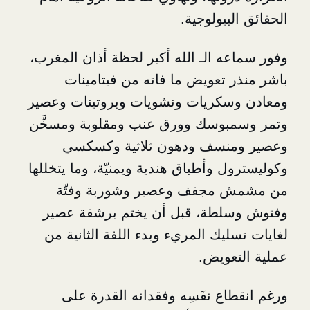
بيولوجية.
ه الـ الله أكبر لحظة أذان المغرب،
 تعويض ما فاته من فيتامينات
سكريات ونشويات وبروتينات وعصير
بوسك وورق عنب ومقلوبة ومسخَّن
نسف ودهون ثلاثية وكسكسي
 وأطباق هندية ويمنيّة، وما يتخللها
مجفف وعصير وشوربة وفتّة
لطة، قبل أن يختم برشفة عصير
يك المريء وبدء اللفة الثانية من
عويض.
اع نفَسِه وفقدانه القدرة على