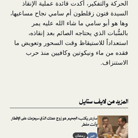
تفكير، أكدت قائدة عملية الإنقاذ
ون زقلطون أم سامي نجاح مساعيها،
و سامي ما شاء الله عليه يمر
الذي يحتاجه الصائم بعد إنقاذه،
 للاستيقاظ وقت السحور وتعويض ما
اء ونيكوتين وكافيين منذ حرب
.
لايف ستايل
سارتر يكتب: الجحيم هو زوج عمتك الذي سيعزمك على الإفطار
وأنت مفطر
خبر
رمضان