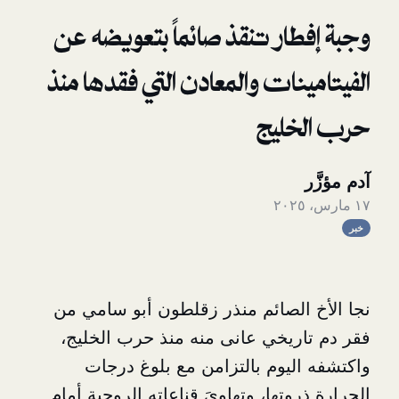
ار تنقذ صائماً بتعويضه عن
نات والمعادن التي فقدها منذ
ليج
الصائم منذر زقلطون أبو سامي من
ريخي عانى منه منذ حرب الخليج،
ليوم بالتزامن مع بلوغ درجات
وتها، وتهاويَ قناعاته الروحية أمام