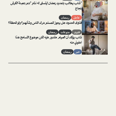
"شاب يطالب بتمديد رمضان ليتسنى له نشر "تم تعبئة الكرش
بنجاح
عاجل
رمضان
فتاوى الحدود: هل يجوز للمسلم ترك الناس وشأنهم؟ ولو للحظة؟
فتوى
منوعات
رمضان
شاب يؤكد أن الصيام مقدور عليه لكن موضوع التسامح هذا
اعفوني منه
خبر
رمضان