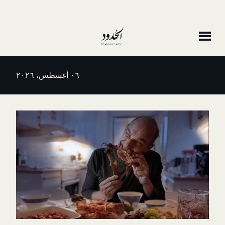
٠٦ أغسطس، ٢٠٢٦