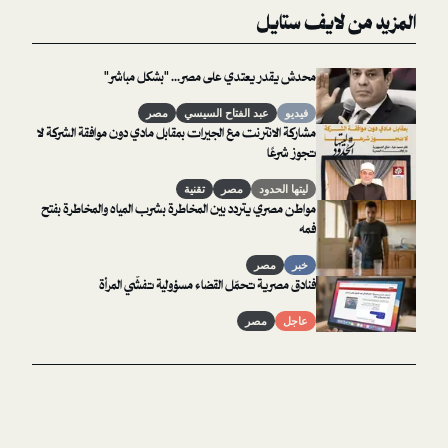
لايف ستايل
محدش يقدر يعتدي على مصر... "بشكل مباشر"
فيديو
عبد الفتاح السيسي
مصر
مشاركة الانترنت مع الجيرات بمقابل مادي دون موافقة الشركة لا
تجوز شرعًا
ليتها الحدود
مصر
تقنية
مواطن مصري يتردد بين المخاطرة بشرب المياه والمخاطرة بفتح
فمه
خبر
مصر
فنادق مصرية تحمّل القضاء مسؤولية تفشّي المرأة
عاجل
مصر