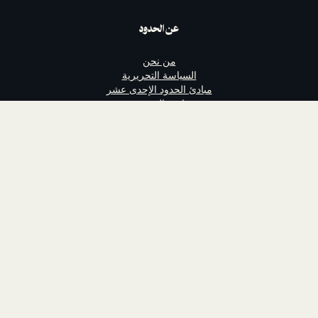
عن الحدود
من نحن
السياسة التحريرية
مبادئ الحدود الإحدى عشر
سياسة الخصوصية
الشروط والأحكام
اتصل بنا
الداعمون
وظائف مع الحدود
تابعنا
الحدود منصة إبداع عربي تقدم محتوىً
ساخر. لا تهدف إلى الربح ومسجلة في