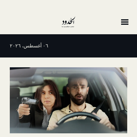
٠٦ أغسطس، ٢٠٢٦