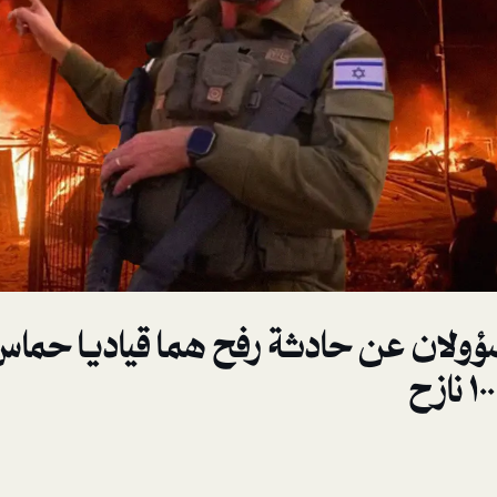
ؤولان عن حادثة رفح همـا قياديـا حماس