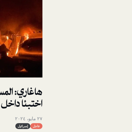
هاغاري: المس
اختبئا داخل ١٠٠ نازح
٢٧ مايو، ٢٠٢٤
عاجل
إسرائيل