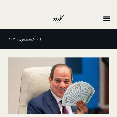
٠٦ أغسطس، ٢٠٢٦