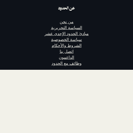
عن الحدود
من نحن
السياسة التحريرية
مبادئ الحدود الإحدى عشر
سياسة الخصوصية
الشروط والأحكام
اتصل بنا
الداعمون
وظائف مع الحدود
تابعنا
الحدود منصة إبداع عربي تقدم محتوىً
ساخر. لا تهدف إلى الربح ومسجلة في
بريطانيا