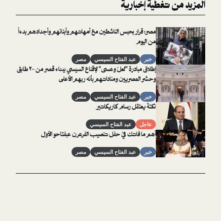
غطية إخبارية
مصر: قرار بحبس الناشطين مع أمهاتهم وأبنائهم وأجدادهم بدءاً
من اليوم
خبر
عبد الفتاح السيسي
مصر
إطلاق مبادرة "لعلّ وعسى" لإقناع السيسي ببناء قصر من ٢٠٠ طابق
وحشر المصريين ومناداتهم بأنه ربهم الأعلى
خبر
عبد الفتاح السيسي
مصر
نكتةٌ يعتقل رسام كاريكاتير
عاجل
عبد الفتاح السيسي
أهم ما فاتك في حفل تنصيب الفرعرن عبفتاحو الأول
خبر
عبد الفتاح السيسي
مصر