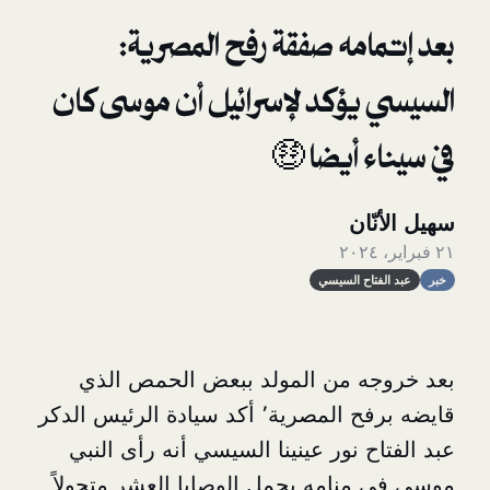
مه صفقة رفح المصرية:
يؤكد لإسرائيل أن موسى كان
 أيضا 🤑
ان
اح السيسي
ه من المولد ببعض الحمص الذي
قايضه برفح المصرية٬ أكد سيادة الرئيس الدكر
 نور عينينا السيسي أنه رأى النبي
نامه يحمل الوصايا العشر متجولاً