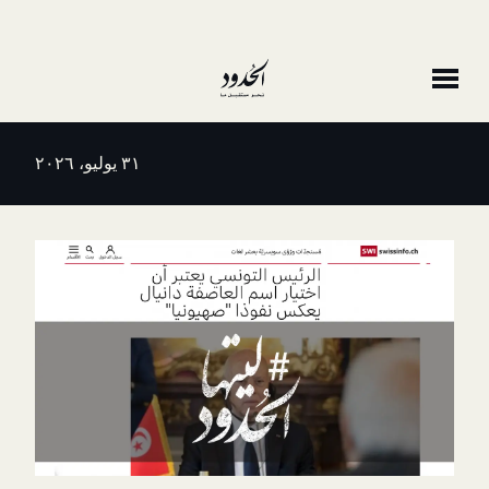
٣١ يوليو، ٢٠٢٦