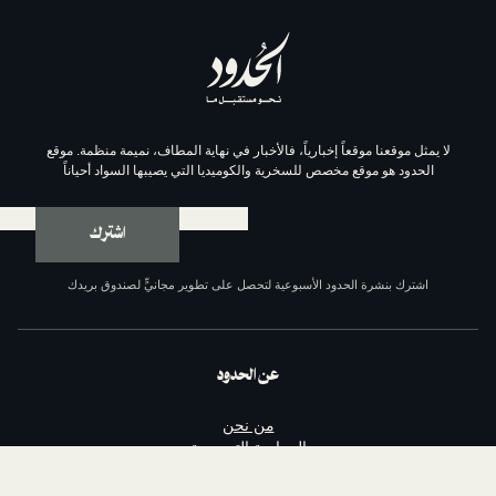
موقعاً إخبارياً، فالأخبار في نهاية المطاف، نميمة منظمة. موقع
وقع مخصص للسخرية والكوميديا التي يصيبها السواد أحياناً
اشترك
ة الحدود الأسبوعية لتحصل على تطوير مجانيٍّ لصندوق بريدك
عن الحدود
من نحن
السياسة التحريرية
مبادئ الحدود الإحدى عشر
سياسة الخصوصية