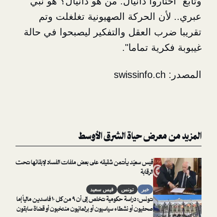
اروا دانيال. من هو دانيال؟ هو نبي
ن الحركة الصهيونية تغلغلت وتم
ب العقل والتفكير ليصبحوا في حالة
ية تماما".
معرض حياة الشرق الأوسط
قيس سعيّد يأتمن شقيقه على بعض ملفات الفساد لإبقائها تحت
الرقابة
خبر
تونس
قيس سعيد
تونس: دراسة حكومية تخلص إلى أن ٩ من كل ١٠ فاسدين مالياً إما
صحفيون أو نشطاء سياسيون أو برلمانيون منتخبون أو قضاة سابقون