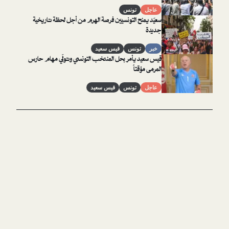
أو نساء
عاجل
تونس
سعيّد يمنح التونسيين فرصة الهرم من أجل لحظة تاريخية
جديدة
خبر
تونس
قيس سعيد
قيس سعيد يأمر بحل المنتخب التونسي وتولّي مهام حارس
المرمى مؤقتاً
عاجل
تونس
قيس سعيد