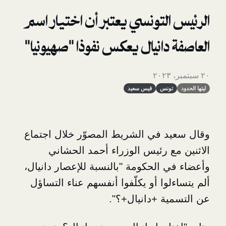
لتونسي يعتبر أن اختيار اسم
دانيال يعكس نفوذا "صهيونيا"
ونس
قيس سعيد
 في الشريط المصوّر خلال اجتماع
ع رئيس الوزراء أحمد الحشاني
 الحكومة "بالنسبة للإعصار دانيال،
وا أو يكلّفوا أنفسهم عناء التساؤل
ة +دانيال+؟".