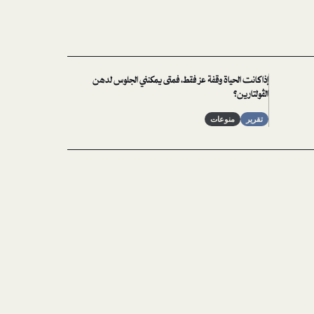
إذا كانت الحياة وقفة عز فقط، فمتى يمكنني الجلوس لدهن
الڤولتارين؟
تقرير
منوعات