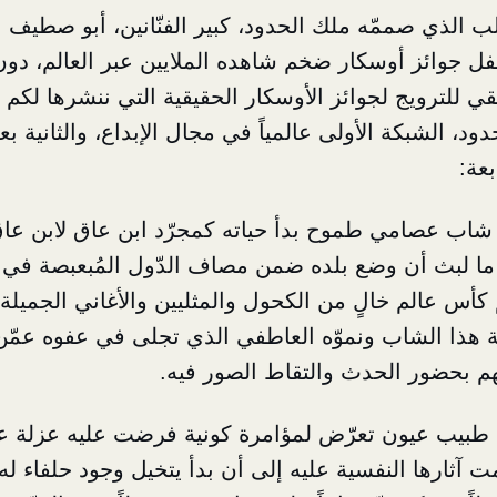
ب الذي صممّه ملك الحدود، كبير الفنّانين، أبو صطيف 
فل جوائز أوسكار ضخم شاهده الملايين عبر العالم، دون 
 للترويج لجوائز الأوسكار الحقيقية التي ننشرها لكم ال
ود، الشبكة الأولى عالمياً في مجال الإبداع، والثانية ب
عة:
شاب عصامي طموح بدأ حياته كمجرّد ابن عاق لابن عاق
 ما لبث أن وضع بلده ضمن مصاف الدّول المُبعبصة في ا
 كأس عالم خالٍ من الكحول والمثليين والأغاني الجميلة. 
هذا الشاب ونموّه العاطفي الذي تجلى في عفوه عمّن ك
م بحضور الحدث والتقاط الصور فيه.
طبيب عيون تعرّض لمؤامرة كونية فرضت عليه عزلة عا
 آثارها النفسية عليه إلى أن بدأ يتخيل وجود حلفاء له