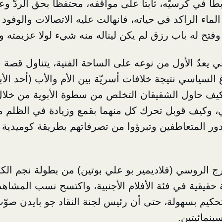
ً في كرسيّه، ثابتاً على مواقفه، محتفظاً بحق الردّ وعد
لماء الراكد في حياته، فانهالت عليه الاتصالات والوفو
ح له باب رزق لم يكن ليناله منه شيء لولا عزيمته و
ي يعدّ الأول من نوعه على الساحة الفنية، يتناول قصة 
 السياسي نتيجة خلافات أسريّة بين الأم والأب (أحد الأب
كيف حاول الشقيقان التخلص من سطوة الأبوية من خلال 
، وكيف قوبل تحرك كل منهما بقمع وزيادة في الظلم م
دور المتعاطفين وتبرؤوا من تصرفاتهم بطريقة كوميدية عا
ج الروسي (فلاديمير بو علي بوتين) من بطولة نجم الكو
حقيقية في فئة الأفلام الأجنبية، واكتسح نسب المشاه
حكيم بسهولة، حتى أن رئيس لجنة النقاد جو بايدن صوّت
ينمائيتين.