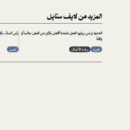
المزيد من لايف ستايل
الحدود بزنس ريفيو: العمل متمدداً أفضل بكثير من العمل جالساً أو
رأس السنة.. ب
واقفاً
تقرير
ريادة الأعمال
تقرير