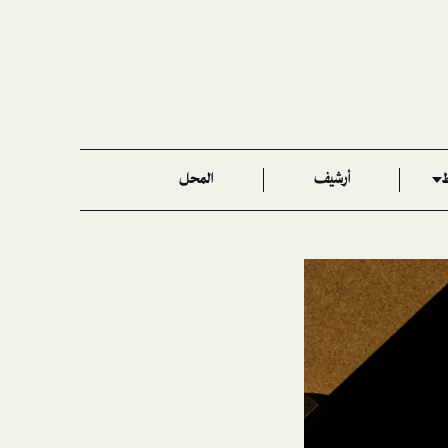
ط
أرشيف
المحل