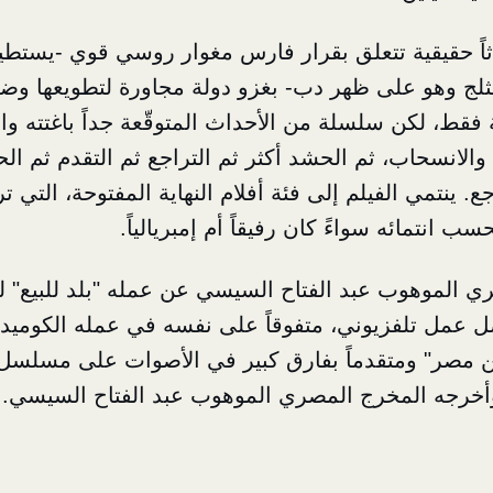
اثاً حقيقية تتعلق بقرار فارس مغوار روسي قوي -يستطي
الثلج وهو على ظهر دب- بغزو دولة مجاورة لتطويعها وضم
 فقط، لكن سلسلة من الأحداث المتوقّعة جداً باغتته و
 والانسحاب، ثم الحشد أكثر ثم التراجع ثم التقدم ثم ا
جع. ينتمي الفيلم إلى فئة أفلام النهاية المفتوحة، التي
ب انتمائه سواءً كان رفيقاً أم إمبريالياً.
ي الموهوب عبد الفتاح السيسي عن عمله "بلد للبيع" ل
ضل عمل تلفزيوني، متفوقاً على نفسه في عمله الكومي
ن مصر" ومتقدماً بفارق كبير في الأصوات على مسلسل
أخرجه المخرج المصري الموهوب عبد الفتاح السيسي.