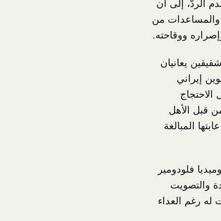
م الردّ، إلى أن
د والمساعدات من
إصراره ووقاحته.
شقيقين يعانيان
وين إيراني
الاحتجاج
ن قبل الأهل
بتها المبالغة
ميديا فلودومير
دة والتصويت
 له رغم العداء