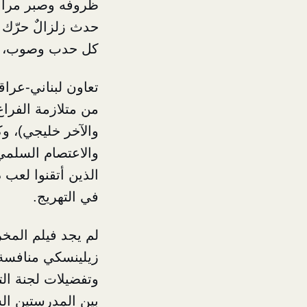
ظروفه وصبر مرابطا
حدث زلزالٌ حرّك ا
كل حدب وصوب، وفت
تعاون لبناني-عراق
من متلازمة الفراغ
والآخر خليجي)، و
والاعتصام السلمي
الذين أتقنوا لعب 
في التهريج.
لم يجد فيلم المخر
زيلينسكي منافسة 
وتفضيلات لجنة الت
بين المدرستين الس