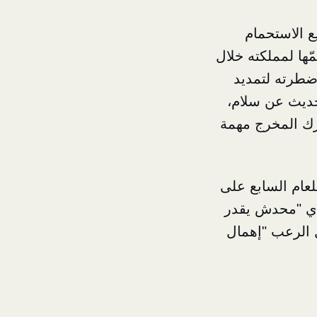
ع الاستحمام
ّها لمملكته خلال
اضطرته لتمديد
لحديث عن سلام،
 ترك المخرج مهمة
لعام السابع على
دي "محدش يقدر
 الرعب "إهمال