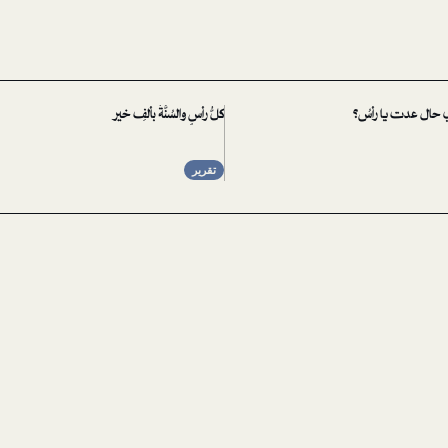
أي حال عدت يا رأسُ؟
كلُّ رأسٍ والسُنَّةُ بألفِ خير
تقرير