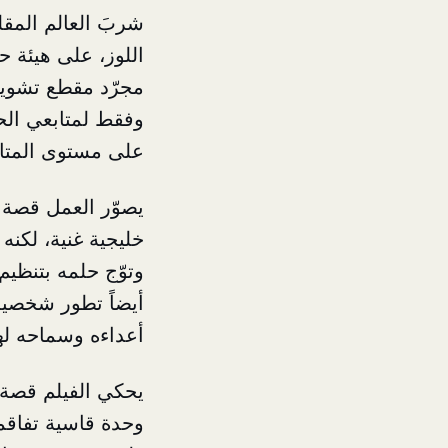
شربَ العالم المقل
اللوز، على هيئة ح
مجرّد مقطع تشويقي
وفقط لمتابعي الحد
على مستوى المتاب
يصوّر العمل قصة 
خليجية غنية، لكنه
وتوّج حلمه بتنظيم
أيضاً تطور شخصية 
أعداءه وسماحه له
يحكي الفيلم قصة 
وحدة قاسية تفاقمت