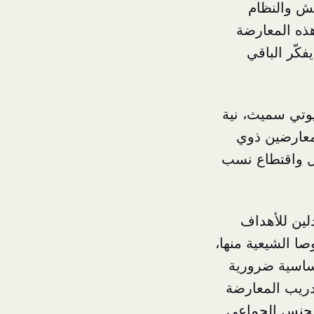
عش والنظام
هذه المعارضة
 يفكّر الباقي
بيوتي سميث، نية
ة تأهيل المعارضين ذوي
لياً بعد وصول المال واقتطاع نسب
لين للأهداف
ا الشيعية منها،
أساسية ضرورية
دريب المعارضة
 الجنس الجماعي