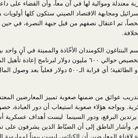
 معتدلة وموالية لها في آن معاً، وأن القضاء على دا
سرائيل ومجابهة الاقتصاد الصيني ستكون كلها أولويات 
كوّنة من 25 شخصاً، تم اعتقال نصفهم من قبل جبهة النصرة، في حين
خلافة.
م البنتاغون الكومندان الأخّاذة والمميتة في آنٍ واحد 
الولايات المتحدة تخصيص حوالي ٦٠٠ مليون دولار لبرنامج إعاد
العاهات النفسية أو الطائفية؛ أي قرابة الـ٥٠٠ دولار فع
تدريب عوائق من ضمنها صعوبة تمييز المعارضين المعتد
ية. ويواجه هؤلاء صعوبة استيعاب أن دور العبادة، خصوص
لا يرتدين البرقع، ودور السينما ليست أهداف عسكرية 
م. وأشار الناطق إلى أن الضبّاط الذين يشرفون على ت
رة لإقناع المعارضين أن الكنائس ليست بيوتاً لممارسة