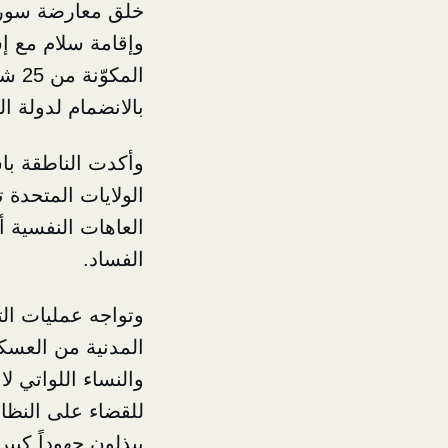
خلق معارضة سورية
وإقامة سلام مع إ
الم
بالانضمام لدولة ال
وأكدت الناطقة باس
الفساد.
وتواجه عمليات ال
المدنية من العسكر
والنساء اللواتي 
للقضاء على النظا
يبذلون جهوداً كبي