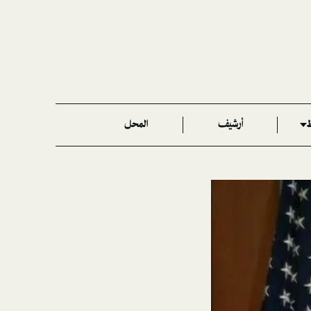
ط
أرشيف
المحل