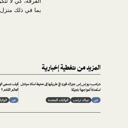
الفرقة، كي لا تتك
بما في ذلك منزل 
المزيد من تغطية إخبارية
ترامب: يو إس إس جيرالد فورد في طريقها إلى محيط استاد سياتل
كيف تسعى الول
استعداداً لمواجهة بلجيكا
العالم القادم؟
خبر
دونالد ترامب
الولايات المتحدة
خبر
الولاي