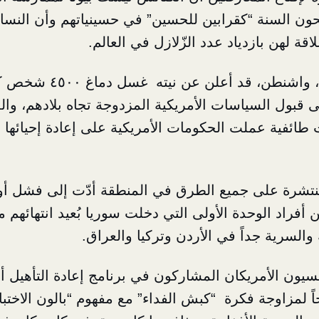
حون السنة “كقرابين للحسين” في حسينياتهم وأن النساء 
لاقة لهن بازدياد عدد الزّلازل في العالم.
وكان مركز الكون، واشنطن، ق
ى قبول السياسات الأمريكية المزدوجة تجاه بلادهم، وا
ت طائفية عملت الحكومات الأمريكية على إعادة إحيائها و
المنتشرة على جميع الطرق في المنطقة أدّت إلى فشل أ
راد الوحدة الأولى التي دخلت سوريا بُعيد انتهائهم م
 والسرية جداً في الأردن وتركيا والعراق.
نفسيون الأمريكان المشاركون في برنامج إعادة التأهيل أن
حاً لمزاوجة فكرة “كبش الفداء” مع مفهوم “بالون الاختبا