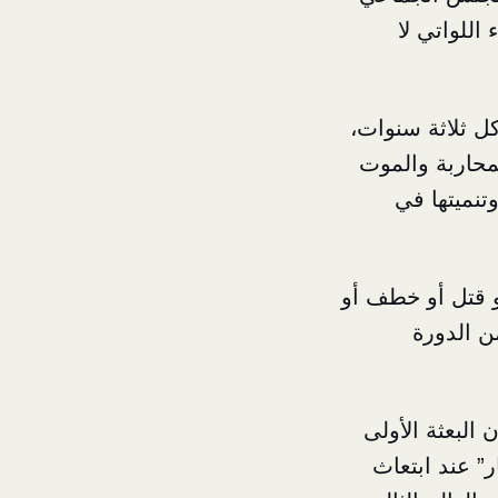
اللواتي لا
د أعلن عن نيته غسل دماغ ٤٥٠٠ شخص كل ثلاثة سنوات،
لمحاربة والموت
تنميتها في
و قتل أو خطف أو
ن الدورة
 البعثة الأولى
ر” عند ابتعاث