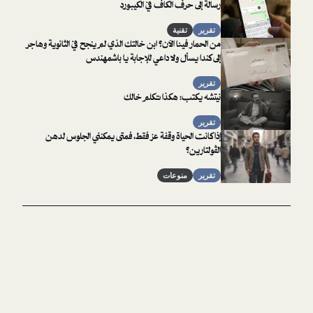
رسالة إلى حرف الكاف في الكيبورد
تقرير
تقنية
من الحمار فينا الآن؟ ابن خالتك الذي لم ينجح في الثانوية وهاجر
إلى كندا يسأل ولا داعي للإجابة يا باشمهندس
تقرير
نيتشه يكتب: هكذا تكلم خالك
تقرير
إذا كانت الحياة وقفة عز فقط، فمتى يمكنني الجلوس لدهن
الڤولتارين؟
تقرير
منوعات