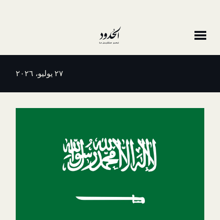
٢٧ يوليو، ٢٠٢٦