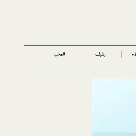
ط
أرشيف
المحل