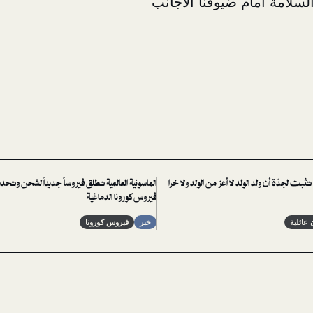
السلامة أمام ضيوفنا الأجانب
بت لجدّة أن ولد الولد لا أعز من الولد ولا خرا
الماسونية العالمية تطلق فيروساً جديداً لشحن وتح
فيروس كورونا الدماغية
عائلية
خبر
فيروس كورونا