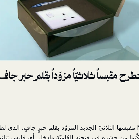
تطرح مقبساً ثلاثيّاً مزوّداً بقلم حبر جاف
أطلقت شركة MK مقبسها الثلاثيّ الجديد المزوّد بقلم حبرٍ جافٍ، الذي 
ّنوا من حشره في فتحته العُلويّة وإدخال أي قابس ثنائيّ