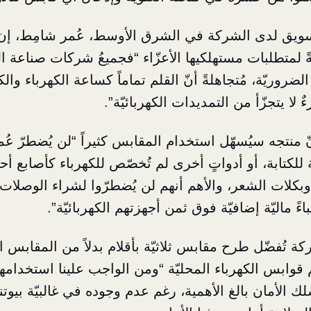
ويق لدى الشركة في الشرق الأوسط، عُمر شامِط، إ
ةً لمتطلبات مستهلكيها الأعزّاء “فجميعُ شركات صناعة ال
روريّة، مُتجاهلةً أنّ القلم تماماً كساعة الكهرباء وال
 لا يتجزّأ من التمديدات الكهربائيّة”.
ّ منتجه سيُسهّل استخدام المقابس كثيراً “لن يُضطرّ عُم
 للكتابة، أو أدواتٍ أخرى لم تُخصّص للكهرباء كأصابع أح
كلات الشعر، والأهم أنهم لن يُضطرّوا لشراء الوصلات الث
اءً ماليّة إضافيّة فوق ثمن أجهزتهم الكهربائيّة”.
كة تُفضّل طرح مقابس ثلاثيّة بأقلام بدلاً من المقابس الثُ
وابس الكهرباء المحليّة “ومن الواجب علينا استخدامها،
ك الأمان بالغ الأهمية، رغم عدم وجوده في غالبيّة بيوتن