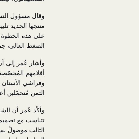
وقال مسؤول التس
منتجها الجديد تلبي
على هذه الخطوة الض
الضغط العالي، جزءٌ
وأشار عُمر إلى أن
أقلامهم المُخصّصة
وفراشي الأسنان وب
الثمن مُتحمّلين أعب
وأكّد عُمر أن الشر
تتناسب مع تصميم ق
الثالث موصولٌ بسل