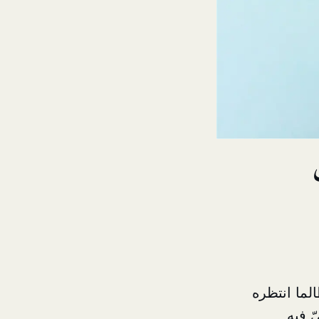
لطالما انتظره
 فيه.