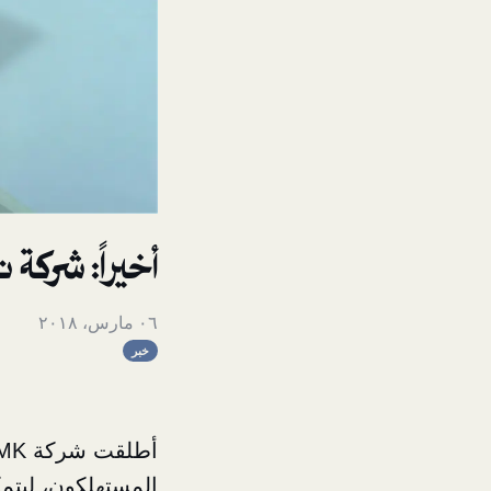
أخيراً: شركة 
٠٦ مارس، ٢٠١٨
خبر
المستهلكون، ليتمك