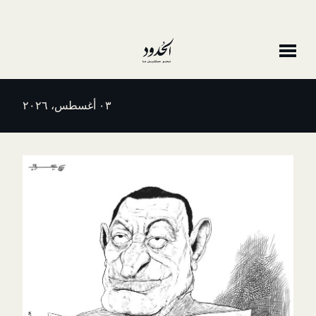
٠٣ أغسطس، ٢٠٢٦