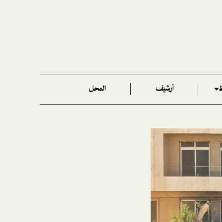
ط
أرشيف
المحل