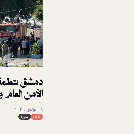
دمشق تطمئن
الأمن العام 
٠٨ يوليو، ٢٠٢٦
عاجل
سوريا