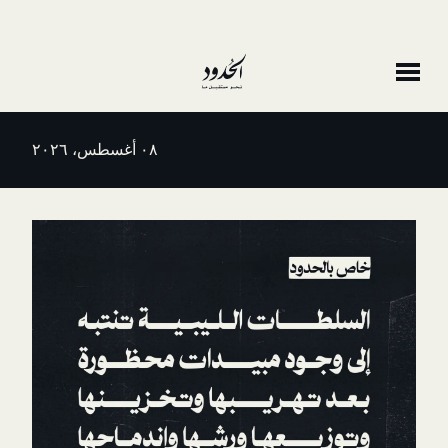
٠٨ أغسطس، ٢٠٢٦