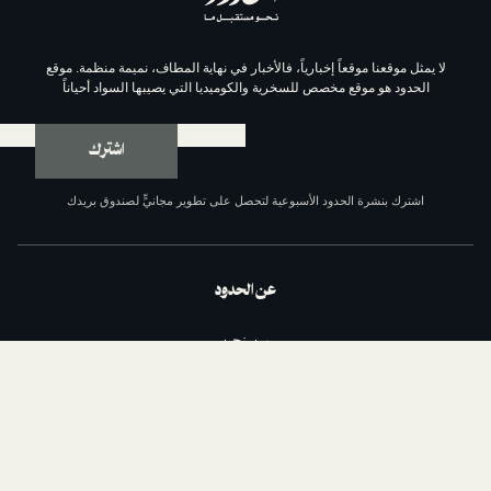
موقعاً إخبارياً، فالأخبار في نهاية المطاف، نميمة منظمة. موقع
وقع مخصص للسخرية والكوميديا التي يصيبها السواد أحياناً
اشترك
ة الحدود الأسبوعية لتحصل على تطوير مجانيٍّ لصندوق بريدك
عن الحدود
من نحن
السياسة التحريرية
مبادئ الحدود الإحدى عشر
سياسة الخصوصية
الشروط والأحكام
اتصل بنا
الداعمون