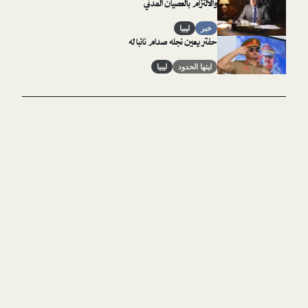
والالتزام بالعصيان المدني
خبر
ليبيا
حفتر يعين نجله صدام نائبا له
ليتها الحدود
ليبيا