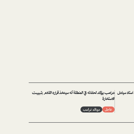
استاد سياتل
ترامب يؤكد لحلفائه في المنطقة أنه سيتخذ قراره القادم بتبييت
الاستخارة
عاجل
دونالد ترامب