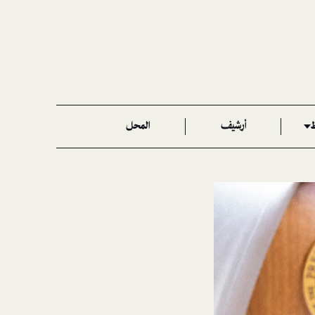
ط
أرشيف
المحل