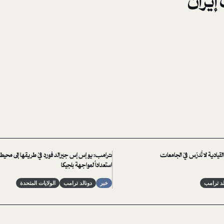
إيران
يادية لا تُدرّس في الجامعات⁩
ترامب: يو إس إس جيرالد فورد في طريقها إلى محيط 
استعداداً لمواجهة بلجيكا
لد ترامب
خبر
دونالد ترامب
الولايات المتحدة