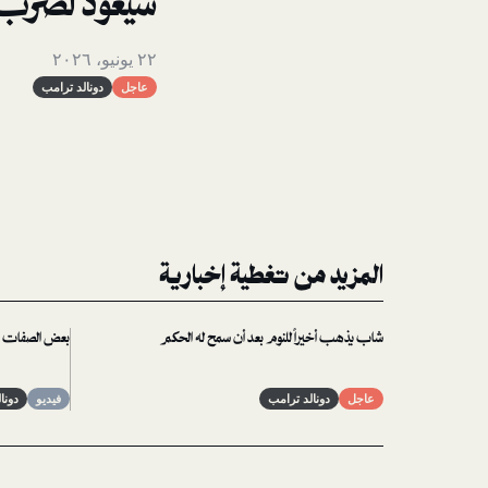
سيعود لضرب 
٢٢ يونيو، ٢٠٢٦
عاجل
دونالد ترامب
المزيد من تغطية إخبارية
شاب يذهب أخيراً للنوم بعد أن سمح له الحكم
بعض الصفات الق
عاجل
دونالد ترامب
فيديو
دونا