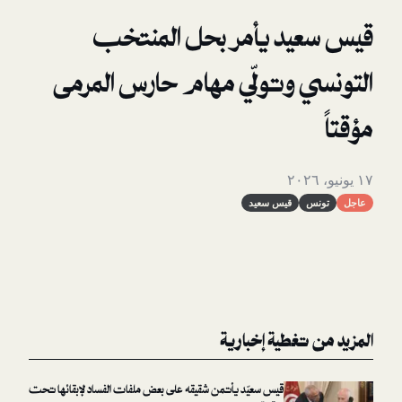
د يأمر بحل المنتخب
 وتولّي مهام حارس المرمى
قيس سعيد
غطية إخبارية
قيس سعيّد يأتمن شقيقه على بعض ملفات الفساد لإبقائها تحت