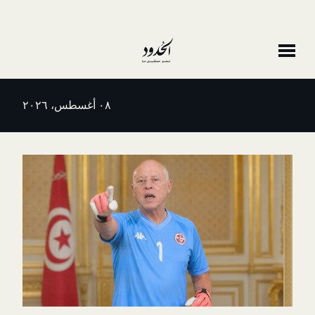
٠٨ أغسطس، ٢٠٢٦