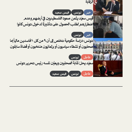
الرقابة
خبر
تونس
قيس سعيد
قيس سعيّد يثمن صمود الفلسطينيين في أرضهم وعدم
اضطرارهم لطلب الحصول على تأشيرة لدخول تونس كانوا
سيعرّضوا أنفسهم للترحيل من المطار مباشرة لو تجرؤوا على طلبها
خبر
تونس
تونس: دراسة حكومية تخلص إلى أن ٩ من كل ١٠ فاسدين مالياً إما
صحفيون أو نشطاء سياسيون أو برلمانيون منتخبون أو قضاة سابقون
أو نساء
عاجل
تونس
سعيّد يحلّ نقابة الصحفيين ويعيّن نفسه رئيس تحرير تونس
عاجل
تونس
قيس سعيد