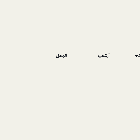
ط
أرشيف
المحل