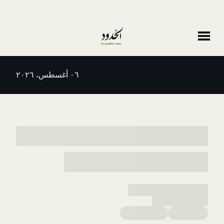
٠٦ أغسطس، ٢٠٢٦