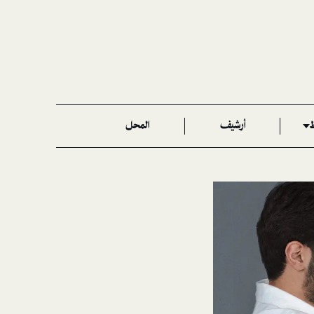
ط
أرشيف
المحل