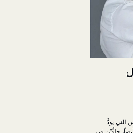
ل
لتي يودُّ
ً، جافَّيْن في