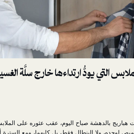
بس التي يودُّ ارتداءها خارج سلَّة الغسي
هباريج بالدهشة صباح اليوم، عقب عثوره على الملابس ا
يص لوحده، ولا البنطال فقط، بل كليهما، ومع السترة أيضا