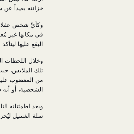
خزانته بعيداً عن سل
وكأيِّ شخص عقلاني
في مكانها غير مُعطَ
البقع عليها ليتأكد 
وخلال اللحظات التا
تلك الملابس، حيث
من المغضوب عليهم 
الشخصية، أو أنه س
وبعد اطمئنانه التا
سلة الغسيل
ليُخر