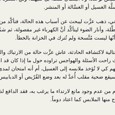
َّة الغسيل أو الغسَّالة أو المنشر.
، ذهب عزَّت ليبحث عن أسباب هذه الحالة، فتأكَّد من و
ّلة، وأنار الضوء ليتأكَّد أنَّ الكهرباء غير مفصولة، ثم ش
أنّها ليست مُتَّسخة ولم تُترك في الخزانة بالخطأ.
لية لاكتشافه الحادثة، عاش عزَّت حالة من الارتباك والتر
 راحت الأسئلة والهواجس تراوده حول ما إذا كان قد 
كي لا تُؤخذ ملابسه إلى الغسيل، أم أنه امتحان لمدى 
يقع ضحية مقلب أُعدَّ له بعد وضع القُرّيص أو الدبابيس 
م من عدم وجود مانع لارتداء ما يرغب به، فقد الدافع لذل
ج منها الملابس كما اعتاد دوماً.