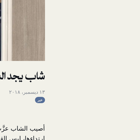
شاب يجد الملا
١٣ ديسمبر، ٢٠١٨
خبر
أصيب الشاب عزَّت 
ارتداءها، ليس القم