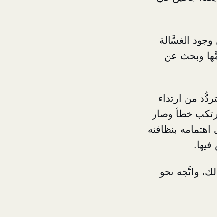
جود الغسَّالة
مَّها وبحث عن
دُّد من ارتداء
ارتكب خطأ وصار
اهتمامه بنظافته
فيها.
ك، واتَّجه نحو