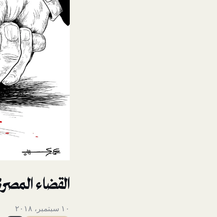
القضاء المص
١٠ سبتمبر، ٢٠١٨