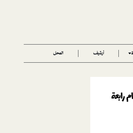
ط
أرشيف
المحل