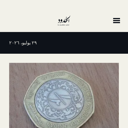
٢٩ يوليو، ٢٠٢٦