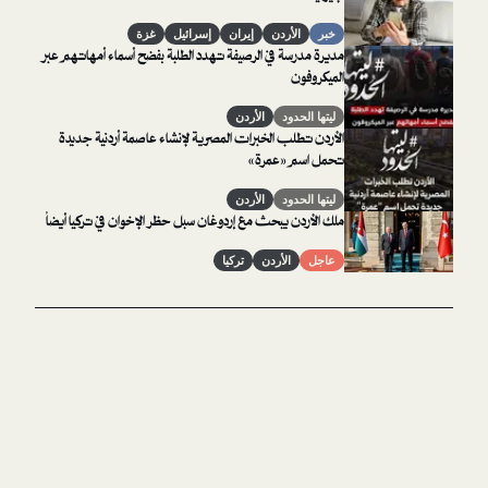
خبر
الأردن
إيران
إسرائيل
غزة
مديرة مدرسة في الرصيفة تهدد الطلبة بفضح أسماء أمهاتهم عبر
الميكروفون
ليتها الحدود
الأردن
الأردن تطلب الخبرات المصرية لإنشاء عاصمة أردنية جديدة
تحمل اسم «عمرة»
ليتها الحدود
الأردن
ملك الأردن يبحث مع إردوغان سبل حظر الإخوان في تركيا أيضاً
عاجل
الأردن
تركيا