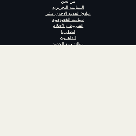
من نحن
السياسة التحريرية
مبادئ الحدود الإحدى عشر
سياسة الخصوصية
الشروط والأحكام
اتصل بنا
الداعمون
وظائف مع الحدود
تابعنا
الحدود منصة إبداع عربي تقدم محتوىً
ساخر. لا تهدف إلى الربح ومسجلة في
بريطانيا
يع الحقوق محفوظة لشبكة الحدود ©
٢٠٢٦
AlHudood Network Ltd