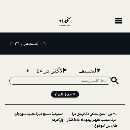
٠٦ أغسطس، ٢٠٢٦
التصنيف
الأكثر قراءة
حقوق المرأة
 حين يشتكي لكَ الرجال مرة
السعودية تسمح للمرأة بالموت دون إذن
م بهدوء. لا حاجة لنشر
وليِّ أمرها
وع