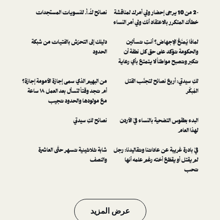
1 يرجى إحضار ولي أمرك لمناقشة
نصائح كُ.أُ. للنسويات المستجدات
اعتقاد أنك ولي أمر النساء
إجهاض؟ أنتِ تسألين
دليلك إلى التحرّش بالفتيات من شبكة
على حق كل نطفة أن
الحدود
ناً لا يتمتع بأي رعاية
ق سياسية أو حرية
 نصائح لتجنّب القتل
من البهيم الذي سمى إجازة الأمومة إجازة؟
أم تجد وقتاً لتسأل بعد العمل ١٨ ساعة
مع مولودها والحدود تجيب
حية بالنساء في الأردن
نصائح لكِ سيدتي
ن عاداتنا وتقاليدنا: رجل
شابة ثلاثينية تسهر حتّى العاشرة
 أخته رغم علمه أنها
والنصف
عرض المزيد