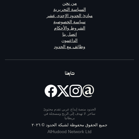
من نحن
السياسة التحريرية
مبادئ الحدود الإحدى عشر
سياسة الخصوصية
الشروط والأحكام
اتصل بنا
الداعمون
وظائف مع الحدود
تابعنا
الحدود منصة إبداع عربي تقدم محتوىً
ساخر. لا تهدف إلى الربح ومسجلة في
بريطانيا
يع الحقوق محفوظة لشبكة الحدود ©
٢٠٢٦
AlHudood Network Ltd